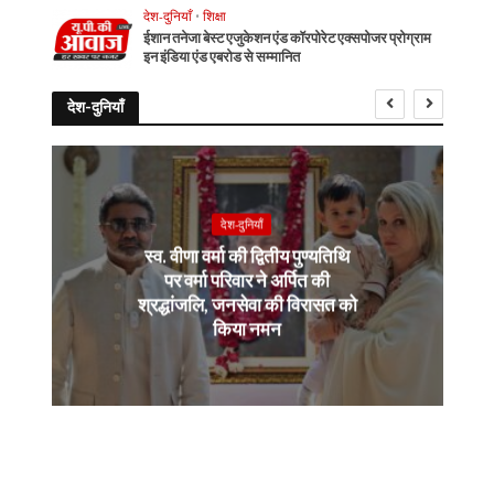
देश-दुनियाँ
•
शिक्षा
ईशान तनेजा बेस्ट एजुकेशन एंड कॉरपोरेट एक्सपोजर प्रोग्राम
इन इंडिया एंड एबरोड से सम्मानित
देश-दुनियाँ
देश-दुनियाँ
स्व. वीणा वर्मा की द्वितीय पुण्यतिथि
पर वर्मा परिवार ने अर्पित की
श्रद्धांजलि, जनसेवा की विरासत को
किया नमन