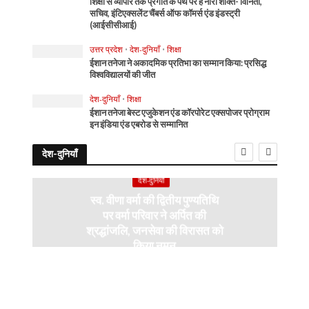
शिक्षा से व्यापार तक प्रगति के पथ पर है नारी शक्ति- विनिता,
सचिव, इंटिएक्सलेंट चैंबर्स ऑफ कॉमर्स एंड इंडस्ट्री
(आईसीसीआई)
उत्तर प्रदेश
•
देश-दुनियाँ
•
शिक्षा
ईशान तनेजा ने अकादमिक प्रतिभा का सम्मान किया: प्रसिद्ध
विश्वविद्यालयों की जीत
देश-दुनियाँ
•
शिक्षा
ईशान तनेजा बेस्ट एजुकेशन एंड कॉरपोरेट एक्सपोजर प्रोग्राम
इन इंडिया एंड एबरोड से सम्मानित
देश-दुनियाँ
देश-दुनियाँ
स्व. वीणा वर्मा की द्वितीय पुण्यतिथि
पर वर्मा परिवार ने अर्पित की
श्रद्धांजलि, जनसेवा की विरासत को
किया नमन