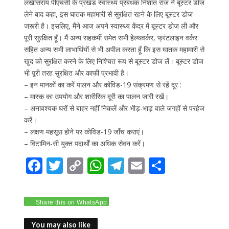
लखीसराय पीएचसी के प्रखंड स्वास्थ्य प्रबंधक निशांत राज ने बूस्टर डोज
लेने बाद कहा, इस घातक महामारी से सुरक्षित रहने के लिए बूस्टर डोज
जरूरी है। इसलिए, मैंने आज अपने स्वास्थ्य केंद्र में बूस्टर डोज ली और
पूरी सुरक्षित हूँ। मैं अन्य सहकर्मी समेत सभी हेल्थवर्कर, फ्रंटलाइन वर्कर
सहित अन्य सभी लाभार्थियों से भी अपील करता हूँ कि इस घातक महामारी से
खुद को सुरक्षित करने के लिए निश्चित रूप से बूस्टर डोज लें। बूस्टर डोज
भी पूरी तरह सुरक्षित और काफी प्रभावी है।
– इन मानकों का करें पालन और कोविड-19 संक्रमण से रहें दूर :
– मास्क का उपयोग और शारीरिक दूरी का पालन जारी रखें।
– अनावश्यक घरों से बाहर नहीं निकलें और भीड़-भाड़ वाले जगहों से परहेज
करें।
– लक्षण महसूस होने पर कोविड-19 जाँच कराएं।
– विटामिन-सी युक्त पदार्थों का अधिक सेवन करें।
F
T
C
W
T
E
S
ac
w
o
h
el
m
h
e
itt
p
at
e
ai
ar
Share this on WhatsApp
b
er
y
s
gr
l
e
You may also like