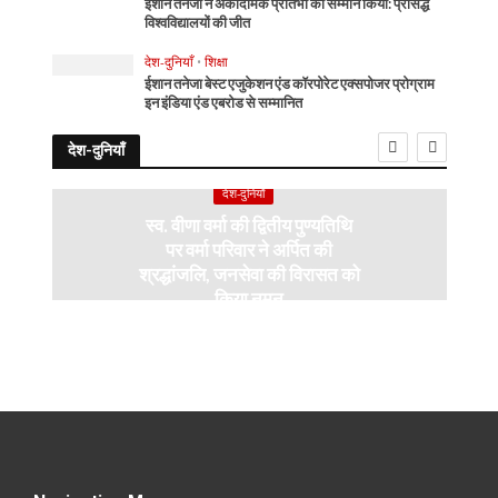
ईशान तनेजा ने अकादमिक प्रतिभा का सम्मान किया: प्रसिद्ध
विश्वविद्यालयों की जीत
देश-दुनियाँ
•
शिक्षा
ईशान तनेजा बेस्ट एजुकेशन एंड कॉरपोरेट एक्सपोजर प्रोग्राम
इन इंडिया एंड एबरोड से सम्मानित
देश-दुनियाँ
देश-दुनियाँ
स्व. वीणा वर्मा की द्वितीय पुण्यतिथि
पर वर्मा परिवार ने अर्पित की
श्रद्धांजलि, जनसेवा की विरासत को
किया नमन