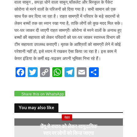
वाला साबुन , कपड़ा धोने वाला साबुन,चॉकलेट और बिस्कुल के पैकेट
कोरोना से मरने वालों के परिजनों को दिया गया है। सभी सामान को एक
साथ पैक कर दिया जा रहा है। राहत सामग्री में परिवार के बड़े सदस्यों से
लेकर बच्चों तक का ध्यान रखा गया है, ताकि लोगों को कुछ मदद मिल सके।
घर-घर जाकर दी जाएगी राहत सामग्रीः कोरोना से मरने वालों के अनाथ हुए
बच्चों की सहायता को लेकर परिवारों को घर-घर जाकर स्वास्थ्य विभाग की
टीम सहायता उपलब्ध कराएगी। मृतक के आश्रितों को सामग्री लेने में कोई
परेशानी नहीं हो, इसे ध्यान में रखकर ऐसा किया जा रहा है। इस काम में
केयर इंडिया के कर्मी बढ़-चढ़कर अपनी भूमिका निभा रहे हैं।
F
T
C
W
T
E
S
ac
w
o
h
el
m
h
e
itt
p
at
e
ai
ar
Share this on WhatsApp
b
er
y
s
gr
l
e
o
Li
A
a
You may also like
o
n
p
m
सेहत
डेंगू से बचाव को लेकर सामुदायिक
k
k
p
स्तर पर लोगों को किया जाएगा