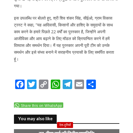
गया।
इस उपलब्धि पर बोलते हुए, श्री शिव शंकर सिंह, सीईओ, ग्राम विकास
ट्रस्ट ने कहा, “यह आदिवासी, किसानों और हाशिए के समुदायों के साथ
काम करने के हमारे पिछले 22 वर्षों का पुरस्कार है, जिन्होंने अपनी
आजीविका और आय बढ़ाने के लिए मॉडल को क्रियान्वित करने में हमें
विश्वास और समर्थन दिया। मैं यह पुरस्कार अपनी पूरी टीम को उनके
समर्थन और इसे संभव बनाने में सराहनीय प्रयासों के लिए समर्पित करता
हूं।
F
T
C
W
T
E
S
ac
w
o
h
el
m
h
e
itt
p
at
e
ai
ar
Share this on WhatsApp
b
er
y
s
gr
l
e
o
Li
A
a
You may also like
देश-दुनियाँ
o
n
p
m