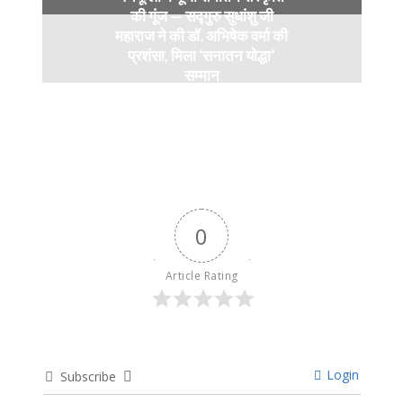
की गूंज — सद्गुरु सुधांशु जी
महाराज ने की डॉ. अभिषेक वर्मा की
प्रशंसा, मिला ‘सनातन योद्धा’
सम्मान
9 months ago
0
Article Rating
Login
Subscribe