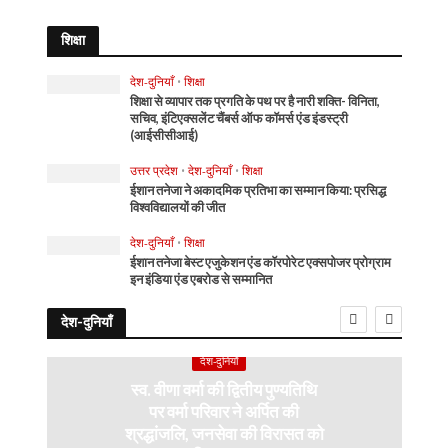
शिक्षा
देश-दुनियाँ
•
शिक्षा
शिक्षा से व्यापार तक प्रगति के पथ पर है नारी शक्ति- विनिता,
सचिव, इंटिएक्सलेंट चैंबर्स ऑफ कॉमर्स एंड इंडस्ट्री
(आईसीसीआई)
उत्तर प्रदेश
•
देश-दुनियाँ
•
शिक्षा
ईशान तनेजा ने अकादमिक प्रतिभा का सम्मान किया: प्रसिद्ध
विश्वविद्यालयों की जीत
देश-दुनियाँ
•
शिक्षा
ईशान तनेजा बेस्ट एजुकेशन एंड कॉरपोरेट एक्सपोजर प्रोग्राम
इन इंडिया एंड एबरोड से सम्मानित
देश-दुनियाँ
देश-दुनियाँ
स्व. वीणा वर्मा की द्वितीय पुण्यतिथि
पर वर्मा परिवार ने अर्पित की
श्रद्धांजलि, जनसेवा की विरासत को