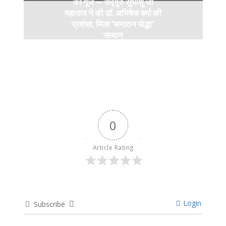
की गूंज — सद्गुरु सुधांशु जी
महाराज ने की डॉ. अभिषेक वर्मा की
प्रशंसा, मिला ‘सनातन योद्धा’
सम्मान
9 months ago
0
Article Rating
Login
Subscribe