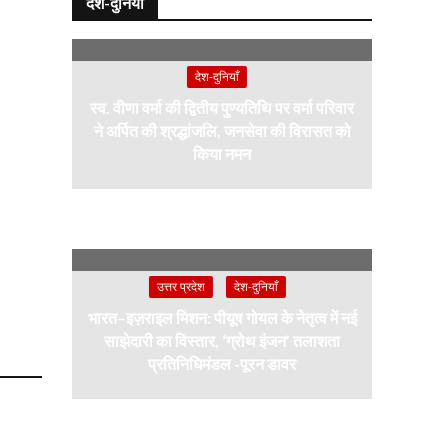
देश-दुनियाँ
देश-दुनियाँ
स्व. वीणा वर्मा की द्वितीय पुण्यतिथि पर वर्मा परिवार
ने अर्पित की श्रद्धांजलि, जनसेवा की विरासत को
किया नमन
उत्तर प्रदेश
देश-दुनियाँ
भारत–इज़राइल मिशन: पीयूष गोयल के नेतृत्व में नई
साझेदारी का विस्तार, ‘ग्रोथ इंजन’ तलाशता
प्रतिनिधिमंडल -पूरन डावर