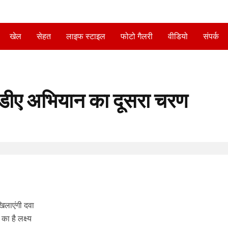
खेल
सेहत
लाइफ स्टाइल
फोटो गैलरी
वीडियो
संपर्क
एमडीए अभियान का दूसरा चरण
िलाएंगी दवा
ा है लक्ष्य