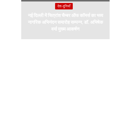
देश-दुनियाँ
नई दिल्ली में चित्रांश चैम्बर ऑफ कॉमर्स का भव्य
नागरिक अभिनंदन समारोह सम्पन्न, डॉ. अभिषेक
वर्मा मुख्य आकर्षण