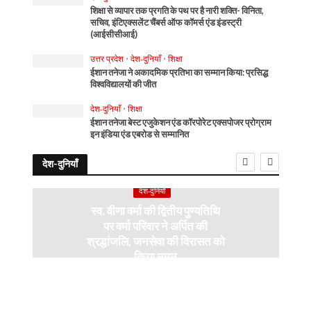
शिक्षा से व्यापार तक प्रगति के पथ पर है नारी शक्ति- विनिता,
सचिव, इंटिएक्सलेंट चैंबर्स ऑफ कॉमर्स एंड इंडस्ट्री
(आईसीसीआई)
उत्तर प्रदेश
•
देश-दुनियाँ
•
शिक्षा
ईशान तनेजा ने अकादमिक प्रतिभा का सम्मान किया: प्रसिद्ध
विश्वविद्यालयों की जीत
देश-दुनियाँ
•
शिक्षा
ईशान तनेजा बेस्ट एजुकेशन एंड कॉरपोरेट एक्सपोजर प्रोग्राम
इन इंडिया एंड एबरोड से सम्मानित
देश-दुनियाँ
देश-दुनियाँ
स्व. वीणा वर्मा की द्वितीय पुण्यतिथि
पर वर्मा परिवार ने अर्पित की
श्रद्धांजलि, जनसेवा की विरासत को
किया नमन