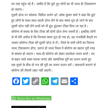
घर तक पहुंच रहे हैं। उम्मीद है कि छूटे हुए लोगों का भी जल्द ही टीकाकरण
हो जाएगा।
दूसरी डोज पर फोकसः सिविल सर्जन डॉ. उमेश कुमार शर्मा ने कहा कि छूटे
हुए लोगों के साथ-साथ पहली डोज लेने के बाद समय पूरा हो जाने के बाद
दूसरी डोज नहीं लेने वालों को भी ढूंढ-ढूंढकर टीका दिया जा रहा है।
कोरोना से बचाव के लिए टीका की दोनों डोज लेना जरूरी है। इसलिए लोगों
से भी मेरी अपील है कि जिनका समय पूरा हो गया हो, वह नजदीकी केंद्रों पर
जाकर कोरोना टीका की दूसरी डोज ले लें। जिले के सभी लोगों का जितना
जल्द टीकाकरण होगा, उतना ही जल्द जिला में कोरोना का खतरा पूरी तरह
से समाप्त हो जाएगा। साथ ही कोरोना को लेकर सतर्कता जरूर बरतें। घर
से बाहर जाते वक्त मास्क लगाएं और सामाजिक दूरी का पालन करते हुए
एक-दूसरे के बीच दो गज की दूरी का जरूर पालन करें। सावधानी बरतने से
कोरोना की तीसरी लहर नहीं आएगी।
F
T
C
W
T
E
S
ac
w
o
h
el
m
h
e
itt
p
at
e
ai
ar
Share this on WhatsApp
b
er
y
s
gr
l
e