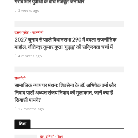
गरीब और युवाओं के बीच मजबूत जनाधार
3 weeks ago
उत्तर प्रदेश
•
राजनीती
2027 चुनाव से पहले विधानसभा 290 में बदला राजनीतिक
माहौल, जीतेन्द्र कुमार गुप्ता ‘गुड्डू’ की सक्रियता चर्चा में
4 months ago
राजनीती
सामाजिक न्याय पर मंथन: शिवसेना के डॉ. अभिषेक वर्मा और
निषाद पार्टी अध्यक्ष संजय निषाद की मुलाकात, जानें क्या हैं
सियासी मायने?
12 months ago
शिक्षा
देश-दुनियाँ
•
शिक्षा