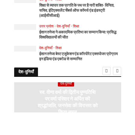
शिक्षा से व्यापार तक प्रगति के पथ पर है नारी शक्ति- विनिता,
सचिव, इंटिएक्सलेंट चैंबर्स ऑफ कॉमर्स एंड इंडस्ट्री
(आईसीसीआई)
उत्तर प्रदेश
•
देश-दुनियाँ
•
शिक्षा
ईशान तनेजा ने अकादमिक प्रतिभा का सम्मान किया: प्रसिद्ध
विश्वविद्यालयों की जीत
देश-दुनियाँ
•
शिक्षा
ईशान तनेजा बेस्ट एजुकेशन एंड कॉरपोरेट एक्सपोजर प्रोग्राम
इन इंडिया एंड एबरोड से सम्मानित
देश-दुनियाँ
देश-दुनियाँ
स्व. वीणा वर्मा की द्वितीय पुण्यतिथि
पर वर्मा परिवार ने अर्पित की
श्रद्धांजलि, जनसेवा की विरासत को
किया नमन