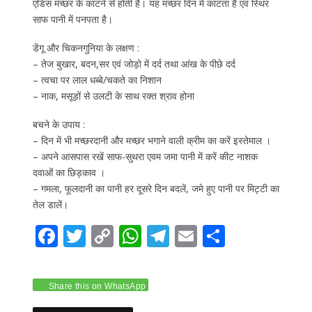
एडिस मच्छर के काटने से होती है। यह मच्छर दिन में काटता है एवं स्थिर
साफ पानी में पनपता है।
डेंगू और चिकनगुनिया के लक्षण :
– तेज बुखार, बदन,सर एवं जोड़ो में दर्द तथा आंख के पीछे दर्द
– त्वचा पर लाल धब्बे/चकते का निशान
– नाक, मसूड़ों से उलटी के साथ रक्त श्राव होना
बचने के उपाय :
– दिन में भी मच्छरदानी और मच्छर भगाने वाली क्रीम का करें इस्तेमाल ।
– अपने आसपास रखें साफ-सुथरा एवम जमा पानी में करें कीट नाशक
दवाओं का छिड़काव ।
– गमला, फूलदानी का पानी हर दूसरे दिन बदलें, जमे हुए पानी पर मिट्टी का
तेल डालें।
F
T
C
W
T
E
S
ac
w
o
h
el
m
h
e
itt
p
at
e
ai
ar
Share this on WhatsApp
b
er
y
s
gr
l
e