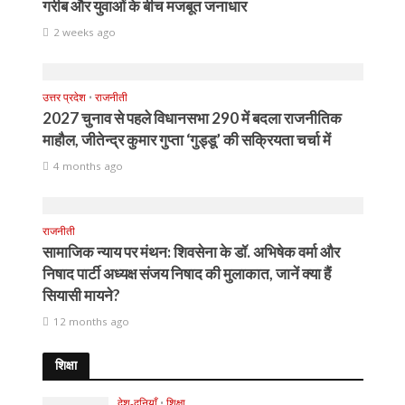
गरीब और युवाओं के बीच मजबूत जनाधार
2 weeks ago
उत्तर प्रदेश
•
राजनीती
2027 चुनाव से पहले विधानसभा 290 में बदला राजनीतिक
माहौल, जीतेन्द्र कुमार गुप्ता ‘गुड्डू’ की सक्रियता चर्चा में
4 months ago
राजनीती
सामाजिक न्याय पर मंथन: शिवसेना के डॉ. अभिषेक वर्मा और
निषाद पार्टी अध्यक्ष संजय निषाद की मुलाकात, जानें क्या हैं
सियासी मायने?
12 months ago
शिक्षा
देश-दुनियाँ
•
शिक्षा