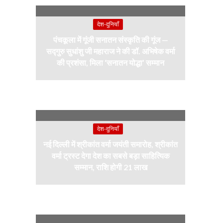
देश-दुनियाँ
पंचकूला में गूंजी सनातन संस्कृति की गूंज —
सद्गुरु सुधांशु जी महाराज ने की डॉ. अभिषेक वर्मा
की प्रशंसा, मिला ‘सनातन योद्धा’ सम्मान
देश-दुनियाँ
नई दिल्ली में श्रीकांत वर्मा जयंती समारोह, श्रीकांत
वर्मा ट्रस्ट देगा देश का सबसे बड़ा साहित्यिक
सम्मान, राशि होगी 21 लाख