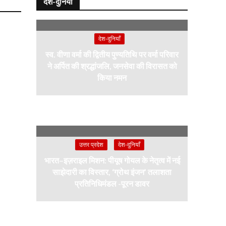
देश-दुनियाँ
देश-दुनियाँ
स्व. वीणा वर्मा की द्वितीय पुण्यतिथि पर वर्मा परिवार
ने अर्पित की श्रद्धांजलि, जनसेवा की विरासत को
किया नमन
उत्तर प्रदेश
देश-दुनियाँ
भारत–इज़राइल मिशन: पीयूष गोयल के नेतृत्व में नई
साझेदारी का विस्तार, ‘ग्रोथ इंजन’ तलाशता
प्रतिनिधिमंडल -पूरन डावर