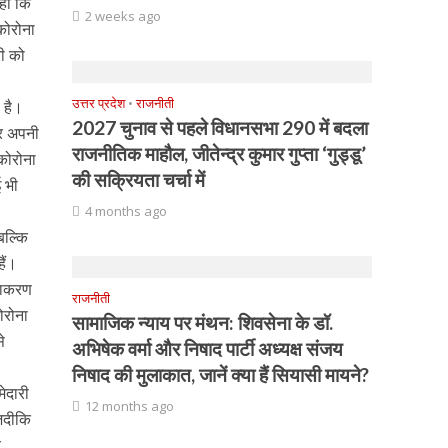
 ही कि
2 weeks ago
कोरोना
री को
उत्तर प्रदेश
•
राजनीती
ा है।
2027 चुनाव से पहले विधानसभा 290 में बदला
ूर अपनी
राजनीतिक माहौल, जीतेन्द्र कुमार गुप्ता ‘गुड्डू’
कोरोना
की सक्रियता चर्चा में
 भी
4 months ago
बल्कि
ैं।
ीकाकरण
राजनीती
ोरोना
सामाजिक न्याय पर मंथन: शिवसेना के डॉ.
े
अभिषेक वर्मा और निषाद पार्टी अध्यक्ष संजय
निषाद की मुलाकात, जानें क्या हैं सियासी मायने?
ेदारी
12 months ago
जदीकि
च