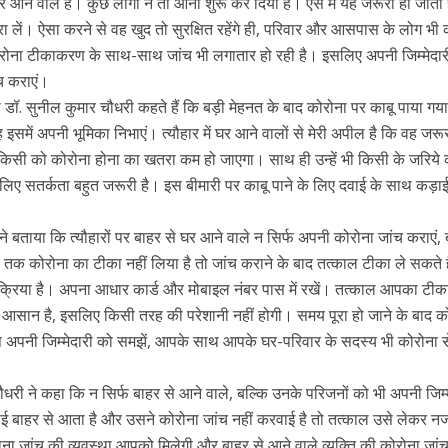
 घर आने वाले हैं। कुछ लोगों ने तो आना शुरू कर दिया है। ऐसे में यह जरूरी हो जाता
 लें। ऐसा करने से वह खुद तो सुरक्षित रहेंगे ही, परिवार और आसपास के लोग भी 
ें कोरोना टीकाकरण के साथ-साथ जांच भी लगातार हो रही है। इसलिए अपनी जिम्मेदा
च कराएं।
ारी डॉ. सुनील कुमार चौधरी कहते हैं कि बड़ी मेहनत के बाद कोरोना पर काबू पाया गय
वह इसमें अपनी भूमिका निभाएं। त्यौहार में घर आने वालों से मेरी अपील है कि वह जर
किसी को कोरोना होना का खतरा कम हो जाएगा। साथ ही उन्हें भी किसी के जरिये 
लिए सतर्कता बहुत जरूरी है। इस बीमारी पर काबू पाने के लिए दवाई के साथ कड़ाई
े बताया कि त्यौहारों पर बाहर से घर आने वाले न सिर्फ अपनी कोरोना जांच कराएं, 
 कोरोना का टीका नहीं लिया है तो जांच कराने के बाद तत्काल टीका ले सकते ह
्रक्रिया है। अपना आधार कार्ड और मोबाइल नंबर पास में रखें। तत्काल आपका ट
ी आसान है, इसलिए किसी तरह की परेशानी नहीं होगी। समय पूरा हो जाने के बाद क
प अपनी जिम्मेदारी को समझें, आपके साथ आपके घर-परिवार के सदस्य भी कोरोना स
चौधरी ने कहा कि न सिर्फ बाहर से आने वाले, बल्कि उनके परिजनों को भी अपनी जिम्म
बाहर से आता है और उसने कोरोना जांच नहीं करवाई है तो तत्काल उसे लेकर न
ना जांच की व्यवस्था आपको मिलेगी और बाहर से आने वाले व्यक्ति की कोरोना जां