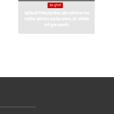
देश-दुनियाँ
नई दिल्ली में चित्रांश चैम्बर ऑफ कॉमर्स का भव्य
नागरिक अभिनंदन समारोह सम्पन्न, डॉ. अभिषेक
वर्मा मुख्य आकर्षण