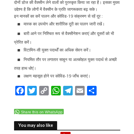
दोनों डोज की वैक्सीन लेने वालों को पुरस्कृत किया जा रहा है। इसका मुख्य
उद्देश्य है कि लोगों में वैक्सीन के प्रति जागरूकता बढ़ सके।
इन मानकों का करें पालन और कोविड-19 संक्रमण से रहें दूर :
मास्क का उपयोग और शारीरिक दूरी का पालन जारी रखें।
बारी आने पर निश्चित रूप से वैक्सीनेशन कराएं और दूसरों को भी
प्रेरित करें।
विटामिन-सी युक्त पदार्थों का अधिक सेवन करें।
नियमित तौर पर लगातार साबुन या अल्कोहल युक्त पदार्थ से अच्छी
तरह हाथ धोएं।
लक्षण महसूस होने पर कोविड-19 जाँच कराएं।
F
T
C
W
T
E
S
ac
w
o
h
el
m
h
e
itt
p
at
e
ai
ar
Share this on WhatsApp
b
er
y
s
gr
l
e
o
Li
A
a
You may also like