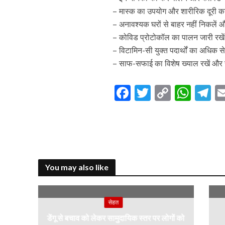
– मास्क का उपयोग और शारीरिक दूरी क
– अनावश्यक घरों से बाहर नहीं निकलें औ
– कोविड प्रोटोकॉल का पालन जारी रखें औ
– विटामिन-सी युक्त पदार्थों का अधिक स
– साफ-सफाई का विशेष ख्याल रखें और 
F
T
C
W
T
ac
w
o
h
el
e
itt
p
at
e
b
er
y
s
g
o
Li
A
a
You may also like
o
n
p
k
k
p
सेहत
डेंगू से बचाव को लेकर सामुदायिक स्तर पर लोगों को