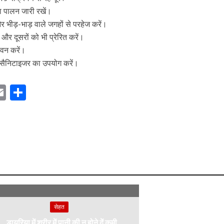
ा पालन जारी रखें।
र भीड़-भाड़ वाले जगहों से परहेज करें।
र दूसरों को भी प्रेरित करें।
ेवन करें।
सैनिटाइजर का उपयोग करें।
E
S
m
h
ai
ar
r
l
e
m
सेहत
डायरिया में शरीर में पानी की न होने दें कमी