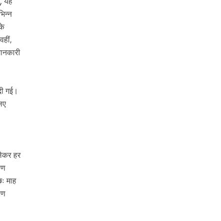
ु, यह
िन्न
के
हीं,
जानकारी
 दी गई।
लिए
 लेकर हर
ीण
छः माह
ीण