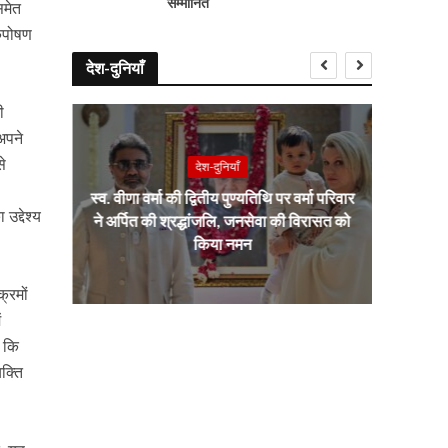
सम्मानित
समेत
कुपोषण
देश-दुनियाँ
ी
 अपने
से
देश-दुनियाँ
ा भव्य
स्व. वीणा वर्मा की द्वितीय पुण्यतिथि पर वर्मा परिवार
भारत–इ
द्देश्य
भिषेक
ने अर्पित की श्रद्धांजलि, जनसेवा की विरासत को
साझ
किया नमन
्रमों
ं
ा कि
यक्ति