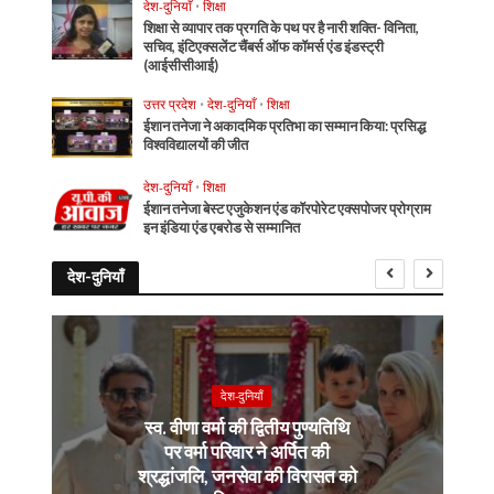
देश-दुनियाँ
•
शिक्षा
शिक्षा से व्यापार तक प्रगति के पथ पर है नारी शक्ति- विनिता,
सचिव, इंटिएक्सलेंट चैंबर्स ऑफ कॉमर्स एंड इंडस्ट्री
(आईसीसीआई)
उत्तर प्रदेश
•
देश-दुनियाँ
•
शिक्षा
ईशान तनेजा ने अकादमिक प्रतिभा का सम्मान किया: प्रसिद्ध
विश्वविद्यालयों की जीत
देश-दुनियाँ
•
शिक्षा
ईशान तनेजा बेस्ट एजुकेशन एंड कॉरपोरेट एक्सपोजर प्रोग्राम
इन इंडिया एंड एबरोड से सम्मानित
देश-दुनियाँ
देश-दुनियाँ
स्व. वीणा वर्मा की द्वितीय पुण्यतिथि
पर वर्मा परिवार ने अर्पित की
श्रद्धांजलि, जनसेवा की विरासत को