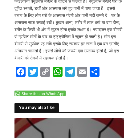
फाइलेरिया क्यूलेक्स मच्छर के काटने से फैलता है। क्यूलेक्स मच्छर घरों के
दूषित स्थलों, छतों और आसपास लगे हुए पानी में पाया जाता है। इससे
बचाव के लिए लोग घरों के आसपास गंदगी और पानी नहीं जमने दें। घर के
आसपास साफ-सफाई रखें। बुखार आना, शरीर में लाल धब्बे या दाग होना,
शरीर के किसी भी अंग में सूजन होना इसके लक्षण हैं। ज्यादातर इस बीमारी
से ग्रसित लोगों के पांव या हाइड्रोसिल में सूजन हो जाती है। लोग इस
बीमारी से सुरक्षित रह सकें इसके लिए सरकार हर साल में एक बार एमडीए
अभियान चलाती है। इससे लोगों को जरूरी दवा उपलब्ध होती है, जो इस
बीमारी को रोकने में सहायक होती है।
F
T
C
W
T
E
S
ac
w
o
h
el
m
h
e
itt
p
at
e
ai
ar
Share this on WhatsApp
b
er
y
s
gr
l
e
o
Li
A
a
You may also like
o
n
p
m
k
k
p