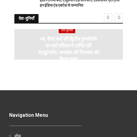
ईशान तनेजा बेस्ट एजुकेशन एंड कॉरपोरेट एक्सपोजर प्रोग्राम
इन इंडिया एंड एबरोड से सम्मानित
देश-दुनियाँ
देश-दुनियाँ
स्व. वीणा वर्मा की द्वितीय पुण्यतिथि
पर वर्मा परिवार ने अर्पित की
श्रद्धांजलि, जनसेवा की विरासत को
किया नमन
Navigation Menu
होम