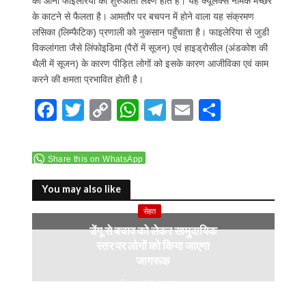
का आना फाइलेरिया की शुरुआती लक्ष्ण होते हैं। यह क्यूलेक्स नामक मच्छर
के काटने से फैलता है। आमतौर पर बचपन में होने वाला यह संक्रमण
लसिका (लिम्फैटिक) प्रणाली को नुकसान पहुँचाता है। फाइलेरिया से जुडी
विकलांगता जैसे लिंफोइडिमा (पैरों में सूजन) एवं हाइड्रोसील (अंडकोश की
थैली में सूजन) के कारण पीड़ित लोगों को इसके कारण आजीविका एवं काम
करने की क्षमता प्रभावित होती है।
F
T
C
W
T
E
S
ac
w
o
h
el
m
h
e
itt
p
at
e
ai
ar
Share this on WhatsApp
b
er
y
s
gr
l
e
o
Li
A
a
You may also like
o
n
p
m
सेहत
डेंगू से बचाव को लेकर सामुदायिक
k
k
p
स्तर पर लोगों को किया जाएगा
जागरूक
July 10, 2024