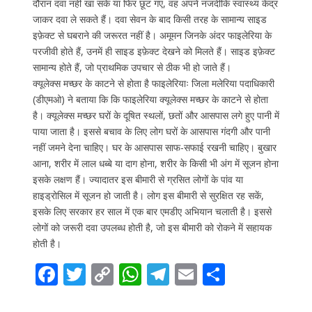
दौरान दवा नहीं खा सके या फिर छूट गए, वह अपने नजदीकि स्वास्थ्य केंद्र
जाकर दवा ले सकते हैं। दवा सेवन के बाद किसी तरह के सामान्य साइड
इफ़ेक्ट से घबराने की जरूरत नहीं है। अमूमन जिनके अंदर फाइलेरिया के
परजीवी होते हैं, उनमें ही साइड इफ़ेक्ट देखने को मिलते हैं। साइड इफ़ेक्ट
सामान्य होते हैं, जो प्राथमिक उपचार से ठीक भी हो जाते हैं।
क्यूलेक्स मच्छर के काटने से होता है फाइलेरियाः जिला मलेरिया पदाधिकारी
(डीएमओ) ने बताया कि कि फाइलेरिया क्यूलेक्स मच्छर के काटने से होता
है। क्यूलेक्स मच्छर घरों के दूषित स्थलों, छतों और आसपास लगे हुए पानी में
पाया जाता है। इससे बचाव के लिए लोग घरों के आसपास गंदगी और पानी
नहीं जमने देना चाहिए। घर के आसपास साफ-सफाई रखनी चाहिए। बुखार
आना, शरीर में लाल धब्बे या दाग होना, शरीर के किसी भी अंग में सूजन होना
इसके लक्षण हैं। ज्यादातर इस बीमारी से ग्रसित लोगों के पांव या
हाइड्रोसिल में सूजन हो जाती है। लोग इस बीमारी से सुरक्षित रह सकें,
इसके लिए सरकार हर साल में एक बार एमडीए अभियान चलाती है। इससे
लोगों को जरूरी दवा उपलब्ध होती है, जो इस बीमारी को रोकने में सहायक
होती है।
F
T
C
W
T
E
S
ac
w
o
h
el
m
h