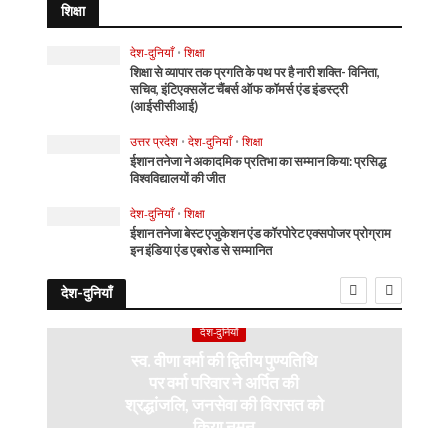
शिक्षा
देश-दुनियाँ
•
शिक्षा
शिक्षा से व्यापार तक प्रगति के पथ पर है नारी शक्ति- विनिता,
सचिव, इंटिएक्सलेंट चैंबर्स ऑफ कॉमर्स एंड इंडस्ट्री
(आईसीसीआई)
उत्तर प्रदेश
•
देश-दुनियाँ
•
शिक्षा
ईशान तनेजा ने अकादमिक प्रतिभा का सम्मान किया: प्रसिद्ध
विश्वविद्यालयों की जीत
देश-दुनियाँ
•
शिक्षा
ईशान तनेजा बेस्ट एजुकेशन एंड कॉरपोरेट एक्सपोजर प्रोग्राम
इन इंडिया एंड एबरोड से सम्मानित
देश-दुनियाँ
देश-दुनियाँ
स्व. वीणा वर्मा की द्वितीय पुण्यतिथि
पर वर्मा परिवार ने अर्पित की
श्रद्धांजलि, जनसेवा की विरासत को
किया नमन