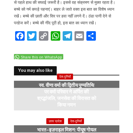
से पहले हाथ की सफाई जरूरी है। इससे वह संक्रमण से मुक्त रहता है।
बच्चे को गर्म कपड़े पहनाएं। बाहर ले जाते वक्त इस बात का विशेष ध्यान
रखें। बच्चे की छाती और सिर पर हवा नहीं लगने दें। ठंडा पानी देने से
परहेज करें। बच्चे की नींद पूरी हो, इस बात का ध्यान रखें।
F
T
C
W
T
E
S
ac
w
o
h
el
m
h
e
itt
p
at
e
ai
ar
Share this on WhatsApp
b
er
y
s
gr
l
e
o
Li
A
a
You may also like
देश-दुनियाँ
o
n
p
m
स्व. वीणा वर्मा की द्वितीय पुण्यतिथि
k
k
p
पर वर्मा परिवार ने अर्पित की
श्रद्धांजलि, जनसेवा की विरासत को
किया नमन
6 months ago
उत्तर प्रदेश
देश-दुनियाँ
भारत–इज़राइल मिशन: पीयूष गोयल