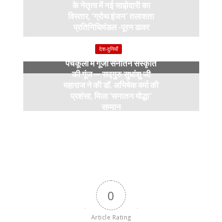
के नेतृत्व में नई साझेदारी का
विस्तार, ‘ग्रोथ इंजन’ तलाशता
प्रतिनिधिमंडल -पूरन डावर
9 months ago
देश-दुनियाँ
पंचकूला में गूंजी सनातन संस्कृति
की गूंज — सद्गुरु सुधांशु जी
महाराज ने की डॉ. अभिषेक वर्मा की
प्रशंसा, मिला ‘सनातन योद्धा’
सम्मान
9 months ago
0
Article Rating