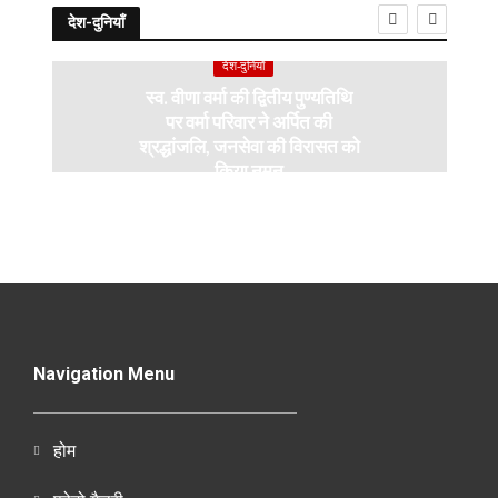
देश-दुनियाँ
देश-दुनियाँ
स्व. वीणा वर्मा की द्वितीय पुण्यतिथि
पर वर्मा परिवार ने अर्पित की
श्रद्धांजलि, जनसेवा की विरासत को
किया नमन
Navigation Menu
होम