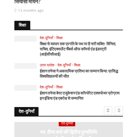
सियासी मायने?
12 months ago
शिक्षा
देश-दुनियाँ
•
शिक्षा
शिक्षा से व्यापार तक प्रगति के पथ पर है नारी शक्ति- विनिता,
सचिव, इंटिएक्सलेंट चैंबर्स ऑफ कॉमर्स एंड इंडस्ट्री
(आईसीसीआई)
उत्तर प्रदेश
•
देश-दुनियाँ
•
शिक्षा
ईशान तनेजा ने अकादमिक प्रतिभा का सम्मान किया: प्रसिद्ध
विश्वविद्यालयों की जीत
देश-दुनियाँ
•
शिक्षा
ईशान तनेजा बेस्ट एजुकेशन एंड कॉरपोरेट एक्सपोजर प्रोग्राम
इन इंडिया एंड एबरोड से सम्मानित
देश-दुनियाँ
देश-दुनियाँ
स्व. वीणा वर्मा की द्वितीय पुण्यतिथि