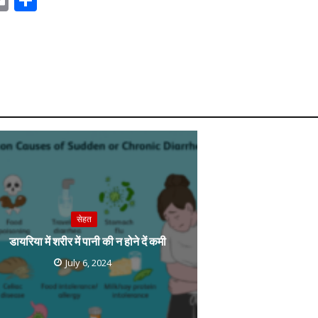
m
h
ai
ar
r
l
e
m
सेहत
डायरिया में शरीर में पानी की न होने दें कमी
July 6, 2024