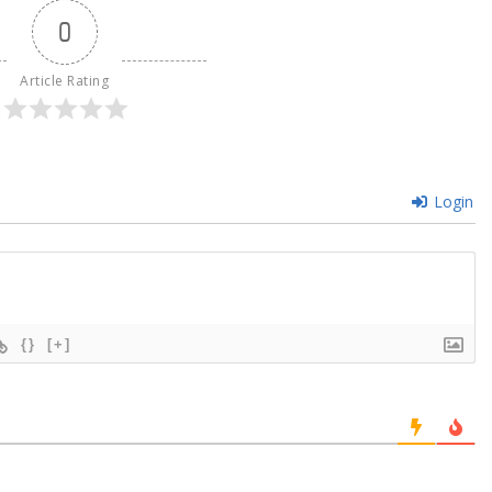
ा देश का सबसे बड़ा साहित्यिक
नागरिक अभिनंदन समारोह सम्पन्न, डॉ. अ
0
 राशि होगी 21 लाख
वर्मा मुख्य आकर्षण
Article Rating
Login
{}
[+]