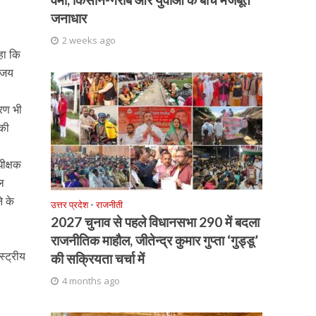
जनाधार
2 weeks ago
हा कि
विजय
तरण भी
 की
धीक्षक
मल
े के
उत्तर प्रदेश
•
राजनीती
2027 चुनाव से पहले विधानसभा 290 में बदला
राजनीतिक माहौल, जीतेन्द्र कुमार गुप्ता ‘गुड्डू’
्ट्रीय
की सक्रियता चर्चा में
4 months ago