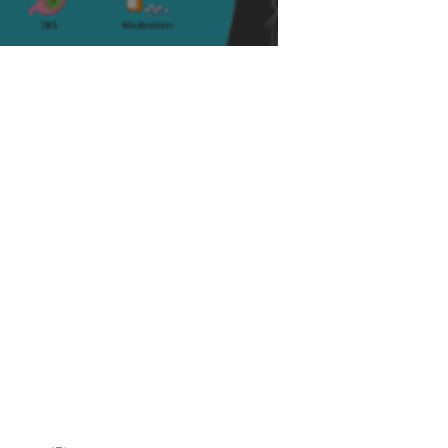
देश-दुनियाँ
देश-दुनियाँ
ांत वर्मा जयंती समारोह, श्रीकांत
नई दिल्ली में चित्रांश चैम्बर ऑफ कॉमर्स क