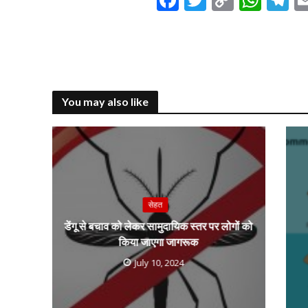
ac
w
o
h
el
e
itt
p
at
e
b
er
y
s
g
o
Li
A
a
You may also like
o
n
p
k
k
p
सेहत
डेंगू से बचाव को लेकर सामुदायिक स्तर पर लोगों को
किया जाएगा जागरूक
July 10, 2024