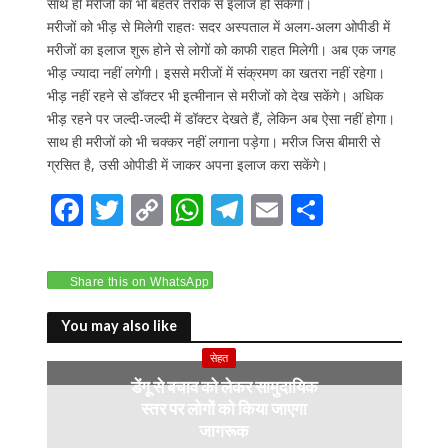
साथ ही मरीजों का भी बेहतर तरीके से इलाज हो सकेगा।
मरीजों को भीड़ से मिलेगी राहतः सदर अस्पताल में अलग-अलग ओपीडी में
मरीजों का इलाज शुरू होने से लोगों को काफी राहत मिलेगी। अब एक जगह
भीड़ ज्यादा नहीं लगेगी। इससे मरीजों में संक्रमण का खतरा नहीं रहेगा।
भीड़ नहीं रहने से डॉक्टर भी इत्मीनान से मरीजों को देख सकेंगे। अधिक
भीड़ रहने पर जल्दी-जल्दी में डॉक्टर देखते हैं, लेकिन अब ऐसा नहीं होगा।
साथ ही मरीजों को भी चक्कर नहीं लगाना पड़ेगा। मरीज जिस बीमारी से
ग्रसित है, उसी ओपीडी में जाकर अपना इलाज करा सकेंगे।
F
T
C
W
T
E
S
ac
w
o
h
el
m
h
e
itt
p
at
e
ai
ar
Share this on WhatsApp
b
er
y
s
gr
l
e
o
Li
A
a
You may also like
o
n
p
m
सेहत
डेंगू से बचाव को लेकर सामुदायिक
k
k
p
स्तर पर लोगों को किया जाएगा
जागरूक