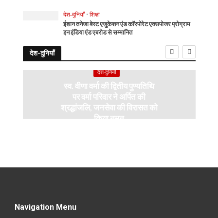
देश-दुनियाँ
•
शिक्षा
ईशान तनेजा बेस्ट एजुकेशन एंड कॉरपोरेट एक्सपोजर प्रोग्राम
इन इंडिया एंड एबरोड से सम्मानित
देश-दुनियाँ
देश-दुनियाँ
स्व. वीणा वर्मा की द्वितीय पुण्यतिथि
पर वर्मा परिवार ने अर्पित की
श्रद्धांजलि, जनसेवा की विरासत को
किया नमन
Navigation Menu