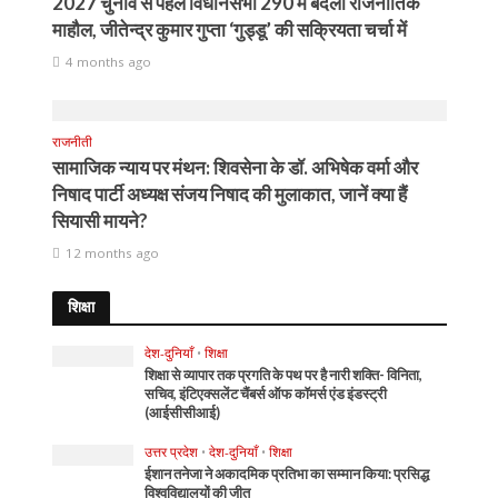
2027 चुनाव से पहले विधानसभा 290 में बदला राजनीतिक
माहौल, जीतेन्द्र कुमार गुप्ता ‘गुड्डू’ की सक्रियता चर्चा में
4 months ago
राजनीती
सामाजिक न्याय पर मंथन: शिवसेना के डॉ. अभिषेक वर्मा और
निषाद पार्टी अध्यक्ष संजय निषाद की मुलाकात, जानें क्या हैं
सियासी मायने?
12 months ago
शिक्षा
देश-दुनियाँ
•
शिक्षा
शिक्षा से व्यापार तक प्रगति के पथ पर है नारी शक्ति- विनिता,
सचिव, इंटिएक्सलेंट चैंबर्स ऑफ कॉमर्स एंड इंडस्ट्री
(आईसीसीआई)
उत्तर प्रदेश
•
देश-दुनियाँ
•
शिक्षा
ईशान तनेजा ने अकादमिक प्रतिभा का सम्मान किया: प्रसिद्ध
विश्वविद्यालयों की जीत