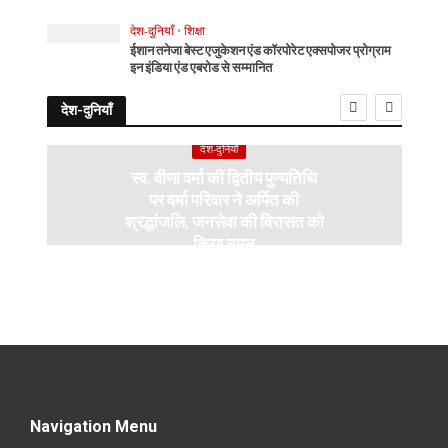
देश-दुनियाँ
•
शिक्षा
ईशान तनेजा बेस्ट एजुकेशन एंड कॉरपोरेट एक्सपोजर प्रोग्राम
इन इंडिया एंड एबरोड से सम्मानित
देश-दुनियाँ
देश-दुनियाँ
स्व. वीणा वर्मा की द्वितीय पुण्यतिथि
पर वर्मा परिवार ने अर्पित की
श्रद्धांजलि, जनसेवा की विरासत को
किया नमन
Navigation Menu