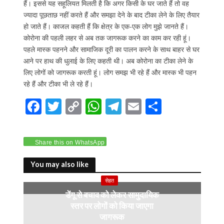
हैं। इससे यह सहूलियत मिलती है कि अगर किसी के घर जाते हैं तो वह
ज्यादा पूछताछ नहीं करते हैं और समझा देने के बाद टीका लेने के लिए तैयार
हो जाते हैं। काजल कहती हैं कि क्षेत्र के एक-एक लोग मुझे जानते हैं।
कोरोना की पहली लहर से अब तक जागरूक करने का काम कर रही हूं।
पहले मास्क पहनने और सामाजिक दूरी का पालन करने के साथ बाहर से घर
आने पर हाथ की धुलाई के लिए कहती थी। अब कोरोना का टीका लेने के
लिए लोगों को जागरूक करती हूं। लोग समझ भी रहे हैं और मास्क भी पहन
रहे हैं और टीका भी ले रहे हैं।
F
T
C
W
T
E
S
ac
w
o
h
el
m
h
e
itt
p
at
e
ai
ar
Share this on WhatsApp
b
er
y
s
gr
l
e
o
Li
A
a
You may also like
o
n
p
m
सेहत
डेंगू से बचाव को लेकर सामुदायिक
k
k
p
स्तर पर लोगों को किया जाएगा
जागरूक