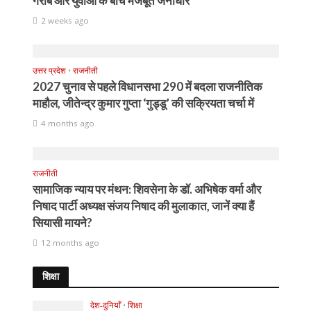
गरीब और युवाओं के बीच मजबूत जनाधार
2 weeks ago
उत्तर प्रदेश
•
राजनीती
2027 चुनाव से पहले विधानसभा 290 में बदला राजनीतिक
माहौल, जीतेन्द्र कुमार गुप्ता ‘गुड्डू’ की सक्रियता चर्चा में
4 months ago
राजनीती
सामाजिक न्याय पर मंथन: शिवसेना के डॉ. अभिषेक वर्मा और
निषाद पार्टी अध्यक्ष संजय निषाद की मुलाकात, जानें क्या हैं
सियासी मायने?
12 months ago
शिक्षा
देश-दुनियाँ
•
शिक्षा