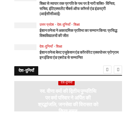
शिक्षा से व्यापार तक प्रगति के पथ पर है नारी शक्ति- विनिता,
सचिव, इंटिएक्सलेंट चैंबर्स ऑफ कॉमर्स एंड इंडस्ट्री
(आईसीसीआई)
उत्तर प्रदेश
•
देश-दुनियाँ
•
शिक्षा
ईशान तनेजा ने अकादमिक प्रतिभा का सम्मान किया: प्रसिद्ध
विश्वविद्यालयों की जीत
देश-दुनियाँ
•
शिक्षा
ईशान तनेजा बेस्ट एजुकेशन एंड कॉरपोरेट एक्सपोजर प्रोग्राम
इन इंडिया एंड एबरोड से सम्मानित
देश-दुनियाँ
देश-दुनियाँ
स्व. वीणा वर्मा की द्वितीय पुण्यतिथि
पर वर्मा परिवार ने अर्पित की
श्रद्धांजलि, जनसेवा की विरासत को
किया नमन