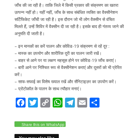
जाँच की जा रही है। ताकि जिले में किसी प्रकार की संक्रमण का खतरा
उत्पन्न नहीं हो। यहीं नहीं, जाँच के साथ संबंधित व्यक्ति का वैक्सीनेशन
सर्टिफिकेट जाँची जा रही है। इस दौरान जो भी लोग वैक्सीन से वंचित
मिलते हैं, उन्हें शिविर में वैक्सीन दी जा रही है। इसके बाद ही गंतव्य जाने की
अनुमति दी जाती है।
– इन मानकों का करें पालन और कोविड-19 संक्रमण से रहें दूर :
– मास्क का उपयोग और शारीरिक दूरी का पालन जारी रखें।
– बाहर से आने पर या लक्षण महसूस होने पर कोविड-19 जाँच कराएं।
– बारी आने पर निश्चित रूप से वैक्सीनेशन कराएं और दूसरों को भी प्रेरित
करें।
– साफ-सफाई का विशेष ख्याल रखें और सैनिटाइज़र का उपयोग करें।
– प्रोटोकॉल के पालन के साथ त्यौहार मनाएं।
F
T
C
W
T
E
S
ac
w
o
h
el
m
h
e
itt
p
at
e
ai
ar
Share this on WhatsApp
b
er
y
s
gr
l
e