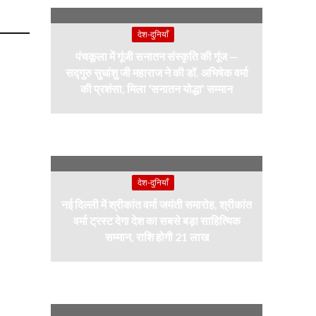
देश-दुनियाँ
पंचकूला में गूंजी सनातन संस्कृति की गूंज —
सद्गुरु सुधांशु जी महाराज ने की डॉ. अभिषेक वर्मा
की प्रशंसा, मिला ‘सनातन योद्धा’ सम्मान
देश-दुनियाँ
नई दिल्ली में श्रीकांत वर्मा जयंती समारोह, श्रीकांत
वर्मा ट्रस्ट देगा देश का सबसे बड़ा साहित्यिक
सम्मान, राशि होगी 21 लाख