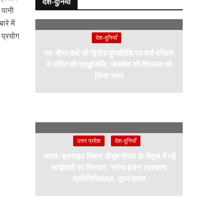
देश-दुनियाँ
त पानी
रे में
 प्रयोग
देश-दुनियाँ
स्व. वीणा वर्मा की द्वितीय पुण्यतिथि पर वर्मा परिवार
ने अर्पित की श्रद्धांजलि, जनसेवा की विरासत को
किया नमन
उत्तर प्रदेश
देश-दुनियाँ
भारत–इज़राइल मिशन: पीयूष गोयल के नेतृत्व में नई
साझेदारी का विस्तार, ‘ग्रोथ इंजन’ तलाशता
प्रतिनिधिमंडल -पूरन डावर