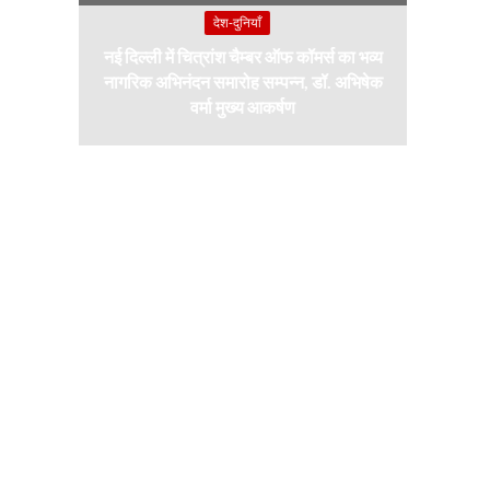
देश-दुनियाँ
नई दिल्ली में चित्रांश चैम्बर ऑफ कॉमर्स का भव्य
नागरिक अभिनंदन समारोह सम्पन्न, डॉ. अभिषेक
वर्मा मुख्य आकर्षण