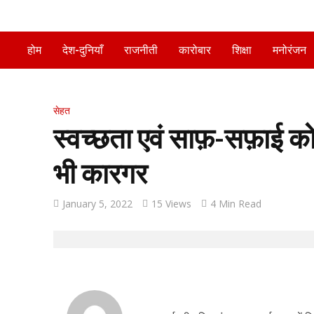
होम
देश-दुनियाँ
राजनीती
कारोबार
शिक्षा
मनोरंजन
सेहत
स्वच्छता एवं साफ़-सफ़ाई को
भी कारगर
January 5, 2022
15 Views
4 Min Read