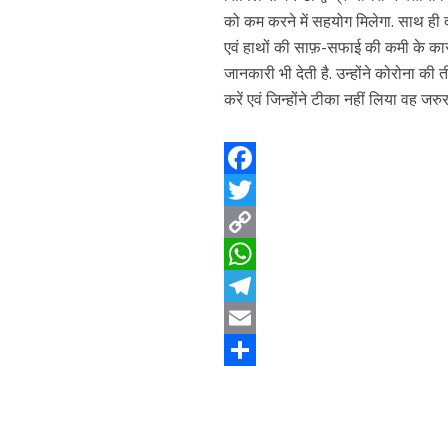
को कम करने में सहयोग मिलेगा. साथ ही दूस
एवं हाथों की साफ़-सफाई की कमी के कारण 
जानकारी भी देती है. उन्होंने कोरोना क
करें एवं जिन्होंने टीका नहीं लिया वह जर
F
a
T
c
w
C
e
i
o
W
b
t
p
h
T
o
t
y
a
e
E
o
e
L
t
l
m
S
k
r
i
s
e
a
h
n
A
g
i
a