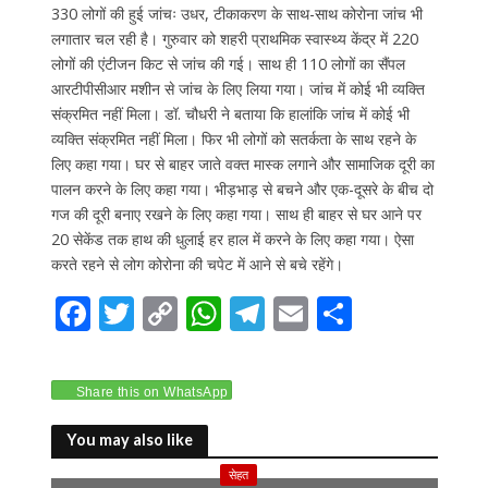
330 लोगों की हुई जांचः उधर, टीकाकरण के साथ-साथ कोरोना जांच भी
लगातार चल रही है। गुरुवार को शहरी प्राथमिक स्वास्थ्य केंद्र में 220
लोगों की एंटीजन किट से जांच की गई। साथ ही 110 लोगों का सैंपल
आरटीपीसीआर मशीन से जांच के लिए लिया गया। जांच में कोई भी व्यक्ति
संक्रमित नहीं मिला। डॉ. चौधरी ने बताया कि हालांकि जांच में कोई भी
व्यक्ति संक्रमित नहीं मिला। फिर भी लोगों को सतर्कता के साथ रहने के
लिए कहा गया। घर से बाहर जाते वक्त मास्क लगाने और सामाजिक दूरी का
पालन करने के लिए कहा गया। भीड़भाड़ से बचने और एक-दूसरे के बीच दो
गज की दूरी बनाए रखने के लिए कहा गया। साथ ही बाहर से घर आने पर
20 सेकेंड तक हाथ की धुलाई हर हाल में करने के लिए कहा गया। ऐसा
करते रहने से लोग कोरोना की चपेट में आने से बचे रहेंगे।
F
T
C
W
T
E
S
ac
w
o
h
el
m
h
e
itt
p
at
e
ai
ar
Share this on WhatsApp
b
er
y
s
gr
l
e
o
Li
A
a
You may also like
o
n
p
m
सेहत