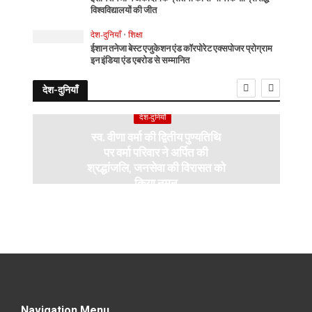
विश्वविद्यालयों की जीत
देश-दुनियाँ
•
शिक्षा
ईशान तनेजा बेस्ट एजुकेशन एंड कॉरपोरेट एक्सपोजर प्रोग्राम
इन इंडिया एंड एबरोड से सम्मानित
देश-दुनियाँ
देश-दुनियाँ
स्व. वीणा वर्मा की द्वितीय पुण्यतिथि
पर वर्मा परिवार ने अर्पित की
श्रद्धांजलि, जनसेवा की विरासत को
किया नमन
Navigation Menu