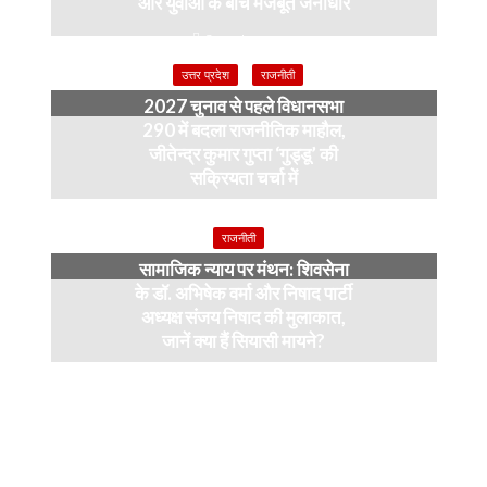
और युवाओं के बीच मजबूत जनाधार
3 weeks ago
उत्तर प्रदेश
राजनीती
2027 चुनाव से पहले विधानसभा
290 में बदला राजनीतिक माहौल,
जीतेन्द्र कुमार गुप्ता ‘गुड्डू’ की
सक्रियता चर्चा में
4 months ago
राजनीती
सामाजिक न्याय पर मंथन: शिवसेना
के डॉ. अभिषेक वर्मा और निषाद पार्टी
अध्यक्ष संजय निषाद की मुलाकात,
जानें क्या हैं सियासी मायने?
12 months ago