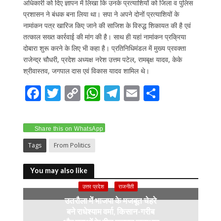
अधिकारी को दिए ज्ञापन में लिखा कि उनके प्रत्याशियों को जिला व पुलिस
प्रशासन ने बंधक बना लिया था। सपा ने अपने दोनों प्रत्याशियों के
नामांकन पत्र खारिज किए जाने की साजिश के विरुद्ध शिकायत की है एवं
तत्काल सख्त कार्रवाई की मांग की है। साथ ही यहां नामांकन प्रक्रिया
दोबारा शुरू करने के लिए भी कहा है। प्रतिनिधिमंडल में मुख्य प्रवक्ता
राजेन्द्र चौधरी, प्रदेश अध्यक्ष नरेश उत्तम पटेल, रामबृक्ष यादव, केके
श्रीवास्तव, जगपाल दास एवं विकास यादव शामिल थे।
F
T
C
W
T
E
S
ac
w
o
h
el
m
h
e
itt
p
at
e
ai
ar
Share this on WhatsApp
b
er
y
s
gr
l
e
Tags
From Politics
o
Li
A
a
o
n
p
m
You may also like
k
k
p
उत्तर प्रदेश
राजनीती
उतरौला में भाजपा के मजबूत चेहरे
बने राधेश्याम वर्मा, किसान-गरीब