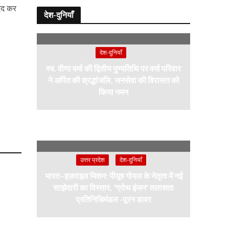
मदद कर
देश-दुनियाँ
देश-दुनियाँ
स्व. वीणा वर्मा की द्वितीय पुण्यतिथि पर वर्मा परिवार
ने अर्पित की श्रद्धांजलि, जनसेवा की विरासत को
किया नमन
उत्तर प्रदेश
देश-दुनियाँ
भारत–इज़राइल मिशन: पीयूष गोयल के नेतृत्व में नई
साझेदारी का विस्तार, ‘ग्रोथ इंजन’ तलाशता
प्रतिनिधिमंडल -पूरन डावर