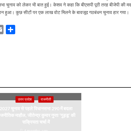
भा चुनाव को लेकर भी बात हुई। केशव ने कहा कि बीएसपी पूरी तरह बीजेपी की 
ान हुआ। कुछ सीटों पर एक लाख वोट मिलने के बावजूद गठबंधन चुनाव हार गया।
E
S
m
h
ai
ar
r
l
e
m
उत्तर प्रदेश
राजनीती
2027 चुनाव से पहले विधानसभा 290 में बदला
जनीतिक माहौल, जीतेन्द्र कुमार गुप्ता ‘गुड्डू’ की
सक्रियता चर्चा में
4 months ago