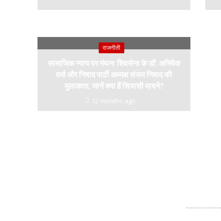
राजनीती
सामाजिक न्याय पर मंथन: शिवसेना के डॉ. अभिषेक
वर्मा और निषाद पार्टी अध्यक्ष संजय निषाद की
मुलाकात, जानें क्या हैं सियासी मायने?
12 months ago