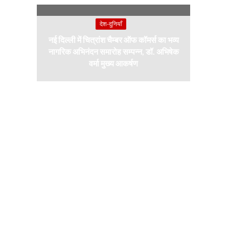
देश-दुनियाँ
नई दिल्ली में चित्रांश चैम्बर ऑफ कॉमर्स का भव्य
नागरिक अभिनंदन समारोह सम्पन्न, डॉ. अभिषेक
वर्मा मुख्य आकर्षण