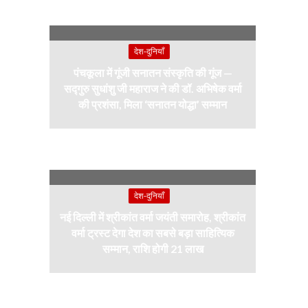
देश-दुनियाँ
पंचकूला में गूंजी सनातन संस्कृति की गूंज —
सद्गुरु सुधांशु जी महाराज ने की डॉ. अभिषेक वर्मा
की प्रशंसा, मिला ‘सनातन योद्धा’ सम्मान
देश-दुनियाँ
नई दिल्ली में श्रीकांत वर्मा जयंती समारोह, श्रीकांत
वर्मा ट्रस्ट देगा देश का सबसे बड़ा साहित्यिक
सम्मान, राशि होगी 21 लाख