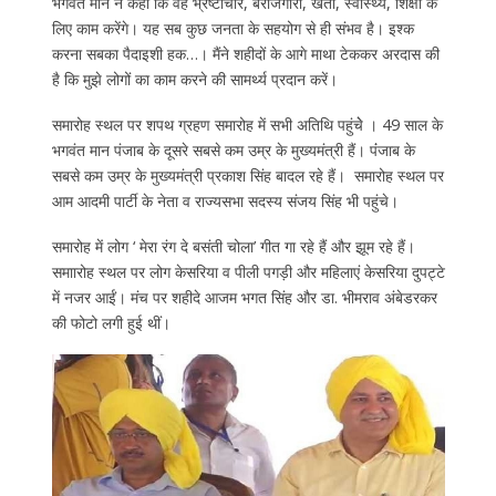
भगवंत मान ने कहा कि वह भ्रष्टाचार, बेरोजगारी, खेती, स्वास्थ्य, शिक्षा के
लिए काम करेंगे। यह सब कुछ जनता के सहयोग से ही संभव है। इश्क
करना सबका पैदाइशी हक…। मैंने शहीदों के आगे माथा टेककर अरदास की
है कि मुझे लोगों का काम करने की सामर्थ्य प्रदान करें।
समारोह स्‍थल पर शपथ ग्रहण समारोह में सभी अतिथि पहुंचेे । 49 साल के
भगवंत मान पंजाब के दूसरे सबसे कम उम्र के मुख्‍यमंत्री हैं। पंंजाब के
सबसे कम उम्र के मुख्‍यमंत्री प्रकाश सिंह बादल रहे हैं। समारोह स्‍थल पर
आम आदमी पार्टी के नेता व राज्‍यसभा सदस्‍य संजय सिंह भी पहुंचे।
समारोह में लोग ‘ मेरा रंग दे बसंती चोला’ गीत गा रहे हैं और झूम रहे हैं।
समाारोह स्‍थल पर लोग केसरिया व पीली पगड़ी और महिलाएं केसरिया दुपट्टे
में नजर आईं। मंच पर शहीदे आजम भगत सिंह और डा. भीमराव अंबेडरकर
की फोटो लगी हुई थीं।