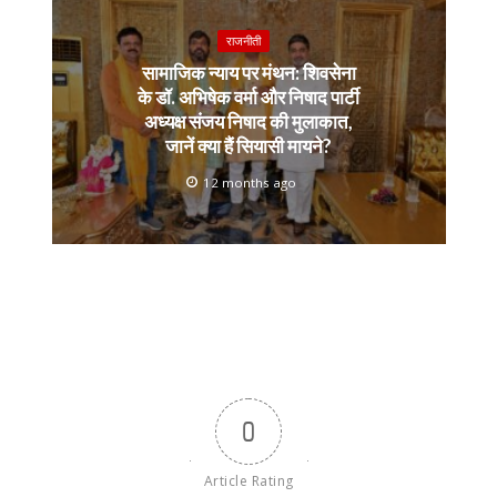
राजनीती
सामाजिक न्याय पर मंथन: शिवसेना
के डॉ. अभिषेक वर्मा और निषाद पार्टी
अध्यक्ष संजय निषाद की मुलाकात,
जानें क्या हैं सियासी मायने?
12 months ago
0
Article Rating