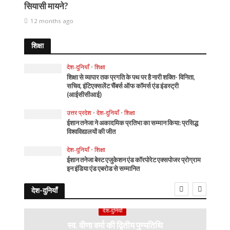
सियासी मायने?
12 months ago
शिक्षा
देश-दुनियाँ
•
शिक्षा
शिक्षा से व्यापार तक प्रगति के पथ पर है नारी शक्ति- विनिता,
सचिव, इंटिएक्सलेंट चैंबर्स ऑफ कॉमर्स एंड इंडस्ट्री
(आईसीसीआई)
उत्तर प्रदेश
•
देश-दुनियाँ
•
शिक्षा
ईशान तनेजा ने अकादमिक प्रतिभा का सम्मान किया: प्रसिद्ध
विश्वविद्यालयों की जीत
देश-दुनियाँ
•
शिक्षा
ईशान तनेजा बेस्ट एजुकेशन एंड कॉरपोरेट एक्सपोजर प्रोग्राम
इन इंडिया एंड एबरोड से सम्मानित
देश-दुनियाँ
देश-दुनियाँ
स्व. वीणा वर्मा की द्वितीय पुण्यतिथि