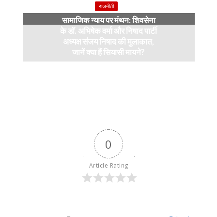
राजनीती
सामाजिक न्याय पर मंथन: शिवसेना
के डॉ. अभिषेक वर्मा और निषाद पार्टी
अध्यक्ष संजय निषाद की मुलाकात,
जानें क्या हैं सियासी मायने?
12 months ago
0
Article Rating