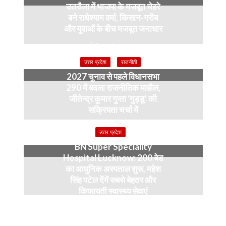
उतरौला में भाजपा के मजबूत चेहरे
बने राधेश्याम वर्मा, किसान-गरीब
और युवाओं के बीच मजबूत जनाधार
3 weeks ago
उत्तर प्रदेश
राजनीती
2027 चुनाव से पहले विधानसभा
290 में बदला राजनीतिक माहौल,
जीतेन्द्र कुमार गुप्ता ‘गुड्डू’ की
सक्रियता चर्चा में
4 months ago
उत्तर प्रदेश
BN Super Speciality
Hospital Lucknow: 200 बेड
का आधुनिक अस्पताल शुरू, महेश
सिंह पटेल देंगें सबसे बेहतर और
किफायती स्वास्थ्य सेवाएं
5 months ago