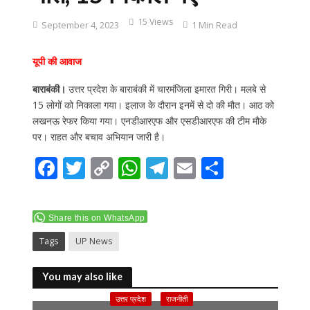
15 Views
September 4, 2023
1 Min Read
यूपी की आवाज
बाराबंकी।
उत्तर प्रदेश के बाराबंकी में चारमंजिला इमारत गिरी। मलबे से
15 लोगों को निकाला गया। इलाज के दौरान इनमें से दो की मौत। आठ को
लखनऊ रेफर किया गया। एनडीआरएफ और एसडीआरएफ की टीम मौके
पर। राहत और बचाव अभियान जारी है।
F
T
C
W
T
E
S
ac
w
o
h
el
m
h
e
itt
p
at
e
ai
ar
Share this on WhatsApp
b
er
y
s
gr
l
e
Tags
UP News
o
Li
A
a
o
n
p
m
You may also like
k
k
p
उत्तर प्रदेश
राजनीती