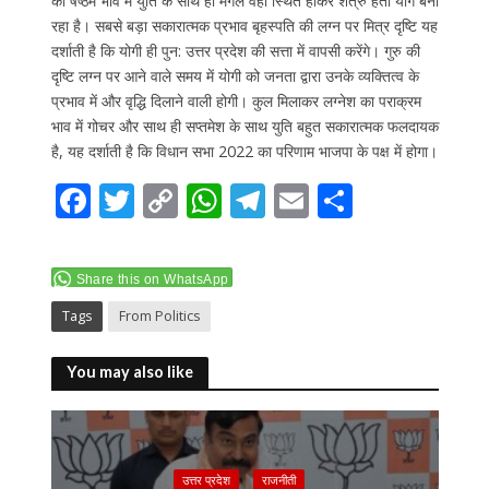
की षष्ठम भाव में युति के साथ ही मंगल वहां स्थित होकर शत्रु हंता योग बना
रहा है। सबसे बड़ा सकारात्मक प्रभाव बृहस्पति की लग्न पर मित्र दृष्टि यह
दर्शाती है कि योगी ही पुन: उत्तर प्रदेश की सत्ता में वापसी करेंगे। गुरु की
दृष्टि लग्न पर आने वाले समय में योगी को जनता द्वारा उनके व्यक्तित्व के
प्रभाव में और वृद्धि दिलाने वाली होगी। कुल मिलाकर लग्नेश का पराक्रम
भाव में गोचर और साथ ही सप्तमेश के साथ युति बहुत सकारात्मक फलदायक
है, यह दर्शाती है कि विधान सभा 2022 का परिणाम भाजपा के पक्ष में होगा।
F
T
C
W
T
E
S
ac
w
o
h
el
m
h
e
itt
p
at
e
ai
ar
Share this on WhatsApp
b
er
y
s
gr
l
e
Tags
From Politics
o
Li
A
a
o
n
p
m
You may also like
k
k
p
उत्तर प्रदेश
राजनीती