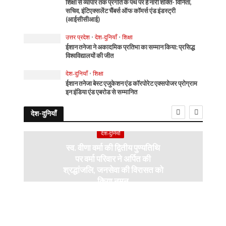
शिक्षा से व्यापार तक प्रगति के पथ पर है नारी शक्ति- विनिता,
सचिव, इंटिएक्सलेंट चैंबर्स ऑफ कॉमर्स एंड इंडस्ट्री
(आईसीसीआई)
उत्तर प्रदेश
•
देश-दुनियाँ
•
शिक्षा
ईशान तनेजा ने अकादमिक प्रतिभा का सम्मान किया: प्रसिद्ध
विश्वविद्यालयों की जीत
देश-दुनियाँ
•
शिक्षा
ईशान तनेजा बेस्ट एजुकेशन एंड कॉरपोरेट एक्सपोजर प्रोग्राम
इन इंडिया एंड एबरोड से सम्मानित
देश-दुनियाँ
देश-दुनियाँ
स्व. वीणा वर्मा की द्वितीय पुण्यतिथि
पर वर्मा परिवार ने अर्पित की
श्रद्धांजलि, जनसेवा की विरासत को
किया नमन