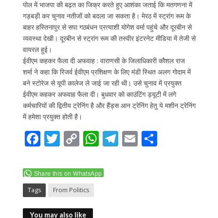
पोल में भाजपा की बढ़त का जिक्र करते हुए आशंका जताई कि मतगणना में
गड़बड़ी कर चुनाव नतीजों को बदला जा सकता है। मेरठ में स्ट्रांग रूम के
बाहर हस्तिनापुर से सपा गठबंधन प्रत्याशी योगेश वर्मा पहुंचे और दूरबीन से
व्यवस्था देखी। दूरबीन से स्ट्रांग रूम की तस्वीर इंटरनेट मीडिया में तेजी से
वायरल हुई।
ईवीएम कहकर फैला दी अफवाह : वाराणसी के जिलाधिकारी कौशल राज
शर्मा ने कहा कि रिजर्व ईवीएम प्रशिक्षण के लिए मंडी स्थित अलग गोदाम में
बने स्टोरेज से यूपी कालेज ले जाई जा रही थी। उसे चुनाव में प्रयुक्त
ईवीएम कहकर अफवाह फैला दी। बुधवार को काउंटिंग ड्यूटी में लगे
कर्मचारियों की द्वितीय ट्रेनिंग है और हैंड्स आन ट्रेनिंग हेतु ये मशीन ट्रेनिंग
में हमेशा प्रयुक्त होती है।
F
T
C
W
T
E
S
ac
w
o
h
el
m
h
e
itt
p
at
e
ai
ar
Share this on WhatsApp
b
er
y
s
gr
l
e
Tags
From Politics
o
Li
A
a
o
n
p
m
You may also like