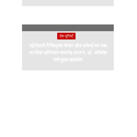
देश-दुनियाँ
नई दिल्ली में चित्रांश चैम्बर ऑफ कॉमर्स का भव्य
नागरिक अभिनंदन समारोह सम्पन्न, डॉ. अभिषेक
वर्मा मुख्य आकर्षण