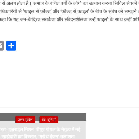
 अलग होता है। समाज के वंचित वर्गों के लोगों का उत्थान करना सिविल सेवकों 
धिकारियों से ‘फ़ाइल से फ़ील्ड’ और ‘फ़ील्ड से फ़ाइल’ के बीच के संबंध को समझने
कहा कि यह जन-केंद्रित सतर्कता और संवेदनशीलता उन्हें फाइलों के साथ कहीं अ
E
S
m
h
ai
ar
r
l
e
m
उत्तर प्रदेश
देश-दुनियाँ
रत–इज़राइल मिशन: पीयूष गोयल के नेतृत्व में नई
साझेदारी का विस्तार, ‘ग्रोथ इंजन’ तलाशता