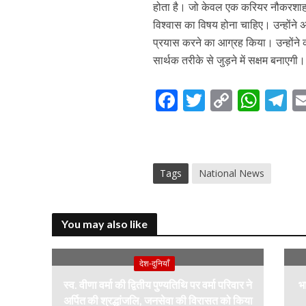
होता है। जो केवल एक करियर नौकरशाह से
विश्वास का विषय होना चाहिए। उन्होंने अ
प्रयास करने का आग्रह किया। उन्होंने 
सार्थक तरीके से जुड़ने में सक्षम बनाएगी।
F
T
C
W
T
ac
w
o
h
el
e
itt
p
at
e
b
er
y
s
g
Tags
National News
o
Li
A
a
o
n
p
k
k
p
You may also like
देश-दुनियाँ
स्व. वीणा वर्मा की द्वितीय पुण्यतिथि पर वर्मा परिवार ने
भा
अर्पित की श्रद्धांजलि, जनसेवा की विरासत को किया