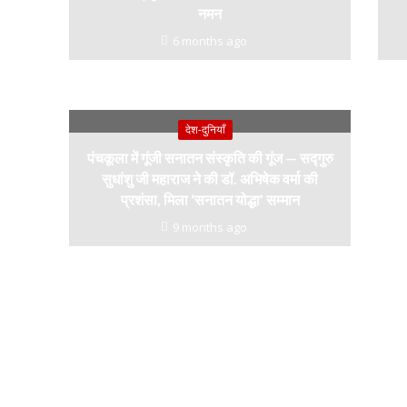
नमन
6 months ago
देश-दुनियाँ
पंचकूला में गूंजी सनातन संस्कृति की गूंज — सद्गुरु
सुधांशु जी महाराज ने की डॉ. अभिषेक वर्मा की
प्रशंसा, मिला ‘सनातन योद्धा’ सम्मान
9 months ago