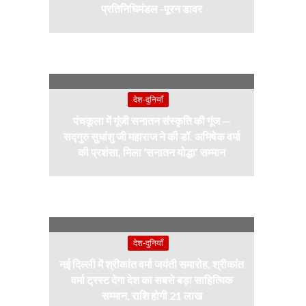
प्रतिनिधिमंडल -पूरन डावर
देश-दुनियाँ
पंचकूला में गूंजी सनातन संस्कृति की गूंज —
सद्गुरु सुधांशु जी महाराज ने की डॉ. अभिषेक वर्मा
की प्रशंसा, मिला ‘सनातन योद्धा’ सम्मान
देश-दुनियाँ
नई दिल्ली में श्रीकांत वर्मा जयंती समारोह, श्रीकांत
वर्मा ट्रस्ट देगा देश का सबसे बड़ा साहित्यिक
सम्मान, राशि होगी 21 लाख