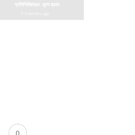
प्रतिनिधिमंडल -पूरन डावर
9 months ago
0