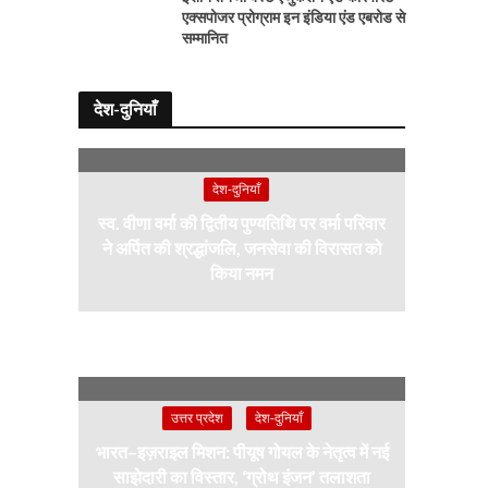
एक्सपोजर प्रोग्राम इन इंडिया एंड एबरोड से
सम्मानित
देश-दुनियाँ
देश-दुनियाँ
स्व. वीणा वर्मा की द्वितीय पुण्यतिथि पर वर्मा परिवार
ने अर्पित की श्रद्धांजलि, जनसेवा की विरासत को
किया नमन
उत्तर प्रदेश
देश-दुनियाँ
भारत–इज़राइल मिशन: पीयूष गोयल के नेतृत्व में नई
साझेदारी का विस्तार, ‘ग्रोथ इंजन’ तलाशता