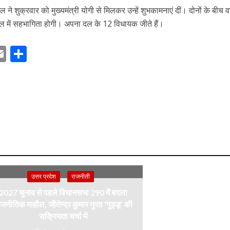
ने शुक्रवार को मुख्यमंत्री योगी से मिलकर उन्हें शुभकामनाएं दीं। दोनों के बीच वार
डल में सहभागिता होगी। अपना दल के 12 विधायक जीते हैं।
E
S
m
h
ai
ar
r
l
e
m
उत्तर प्रदेश
राजनीती
2027 चुनाव से पहले विधानसभा 290 में बदला
जनीतिक माहौल, जीतेन्द्र कुमार गुप्ता ‘गुड्डू’ की
सक्रियता चर्चा में