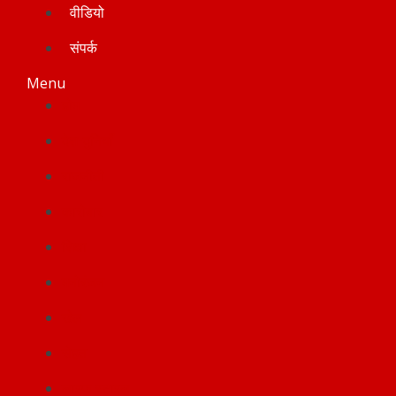
वीडियो
संपर्क
Menu
होम
देश-दुनियाँ
राजनीती
कारोबार
शिक्षा
मनोरंजन
खेल
सेहत
लाइफ स्टाइल