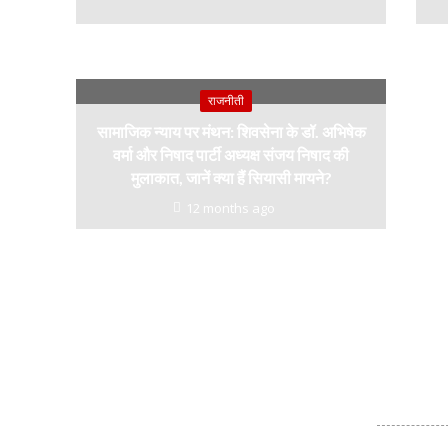
राजनीती
सामाजिक न्याय पर मंथन: शिवसेना के डॉ. अभिषेक
वर्मा और निषाद पार्टी अध्यक्ष संजय निषाद की
मुलाकात, जानें क्या हैं सियासी मायने?
12 months ago