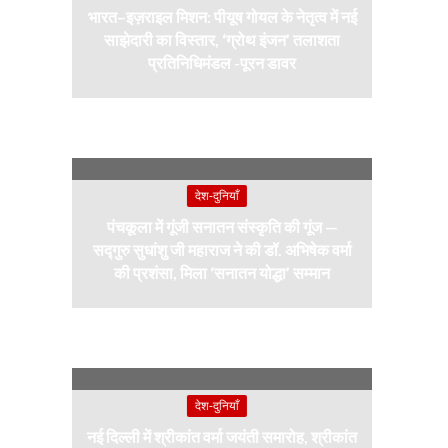
भारत–इज़राइल मिशन: पीयूष गोयल के नेतृत्व में नई
साझेदारी का विस्तार, ‘ग्रोथ इंजन’ तलाशता
प्रतिनिधिमंडल -पूरन डावर
देश-दुनियाँ
पंचकूला में गूंजी सनातन संस्कृति की गूंज —
सद्गुरु सुधांशु जी महाराज ने की डॉ. अभिषेक वर्मा
की प्रशंसा, मिला ‘सनातन योद्धा’ सम्मान
देश-दुनियाँ
नई दिल्ली में श्रीकांत वर्मा जयंती समारोह, श्रीकांत