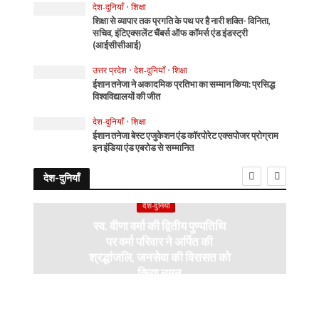
देश-दुनियाँ
•
शिक्षा
शिक्षा से व्यापार तक प्रगति के पथ पर है नारी शक्ति- विनिता,
सचिव, इंटिएक्सलेंट चैंबर्स ऑफ कॉमर्स एंड इंडस्ट्री
(आईसीसीआई)
उत्तर प्रदेश
•
देश-दुनियाँ
•
शिक्षा
ईशान तनेजा ने अकादमिक प्रतिभा का सम्मान किया: प्रसिद्ध
विश्वविद्यालयों की जीत
देश-दुनियाँ
•
शिक्षा
ईशान तनेजा बेस्ट एजुकेशन एंड कॉरपोरेट एक्सपोजर प्रोग्राम
इन इंडिया एंड एबरोड से सम्मानित
देश-दुनियाँ
देश-दुनियाँ
स्व. वीणा वर्मा की द्वितीय पुण्यतिथि
पर वर्मा परिवार ने अर्पित की
श्रद्धांजलि, जनसेवा की विरासत को
किया नमन