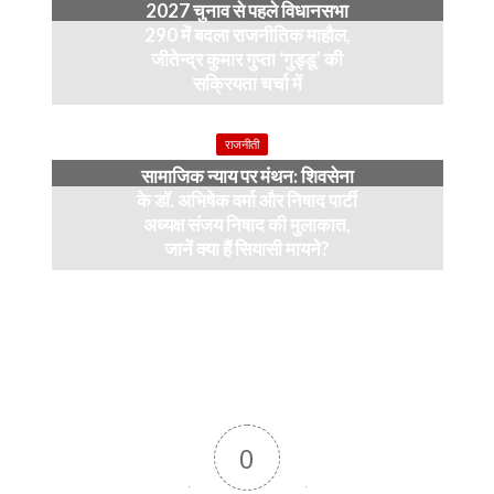
2027 चुनाव से पहले विधानसभा
290 में बदला राजनीतिक माहौल,
जीतेन्द्र कुमार गुप्ता ‘गुड्डू’ की
सक्रियता चर्चा में
4 months ago
राजनीती
सामाजिक न्याय पर मंथन: शिवसेना
के डॉ. अभिषेक वर्मा और निषाद पार्टी
अध्यक्ष संजय निषाद की मुलाकात,
जानें क्या हैं सियासी मायने?
12 months ago
0