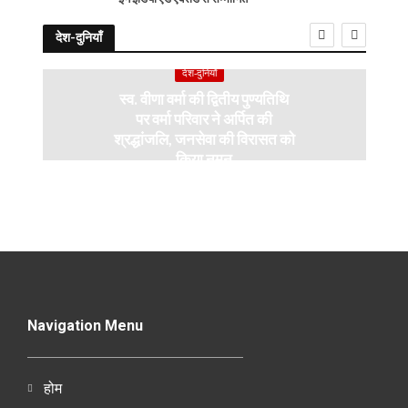
देश-दुनियाँ
देश-दुनियाँ
स्व. वीणा वर्मा की द्वितीय पुण्यतिथि
पर वर्मा परिवार ने अर्पित की
श्रद्धांजलि, जनसेवा की विरासत को
किया नमन
Navigation Menu
होम