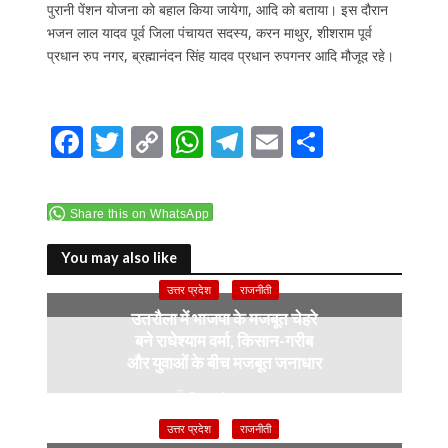
पुरानी पेंशन योजना को बहाल किया जायेगा, आदि को बताया। इस दौरान
भजन लाल यादव पूर्व जिला पंचायत सदस्य, करन माथुर, शीशराम पूर्व
प्रधान रुप नगर, ब्रह्मानंदन सिंह यादव प्रधान रुपगनर आदि मौजूद रहे।
F
T
C
W
T
E
S
ac
w
o
h
el
m
h
e
itt
p
at
e
ai
ar
Share this on WhatsApp
b
er
y
s
gr
l
e
o
Li
A
a
You may also like
o
n
p
m
उत्तर प्रदेश
राजनीती
उतरौला में भाजपा के मजबूत चेहरे
k
k
p
बने राधेश्याम वर्मा, किसान-गरीब
और युवाओं के बीच मजबूत जनाधार
3 weeks ago
उत्तर प्रदेश
राजनीती