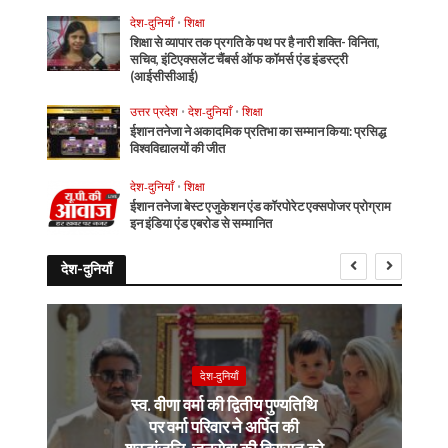
देश-दुनियाँ
•
शिक्षा
शिक्षा से व्यापार तक प्रगति के पथ पर है नारी शक्ति- विनिता,
सचिव, इंटिएक्सलेंट चैंबर्स ऑफ कॉमर्स एंड इंडस्ट्री
(आईसीसीआई)
उत्तर प्रदेश
•
देश-दुनियाँ
•
शिक्षा
ईशान तनेजा ने अकादमिक प्रतिभा का सम्मान किया: प्रसिद्ध
विश्वविद्यालयों की जीत
देश-दुनियाँ
•
शिक्षा
ईशान तनेजा बेस्ट एजुकेशन एंड कॉरपोरेट एक्सपोजर प्रोग्राम
इन इंडिया एंड एबरोड से सम्मानित
देश-दुनियाँ
देश-दुनियाँ
स्व. वीणा वर्मा की द्वितीय पुण्यतिथि
पर वर्मा परिवार ने अर्पित की