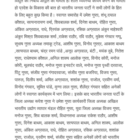
विद्युत की निर्बाध आपूर्ति का मामला हो शांति व्यवस्था कायम करने का मामला
हो प्रदेश के विकास की बात हो भारतीय जनता पार्टी ने सभी लोगों के हित
के लिए बहुत कुछ किया है। स्वागत समारोह में उमेश गुप्ता, शंभू दयाल
कौशल, सत्यनारायण वर्मा, शिवबालक शर्मा, दिनेश बाथम, रोहित गुप्ता,
अंकित अग्रवाल, राधे, प्रियंक अग्रवाल, रसिक अग्रवाल अंकुर माहेश्वरी
अंकुर मिश्रा शिवबालक शर्मा ,राकेश राठौर, रवि राठौर, मुकेश गंगवार गप्पू,
सुभाष गुप्ता अध्यक्ष तमाकू ट्रेड, आशीष गुप्ता, विनोद गुप्ता्र, आकाश बाथम
,सत्यपाल बाथम, चंद्र रमन पांडे ,अनूप अग्रवाल, बंटी , मयंक दुबे, नितेश
गुप्ता, राधेश्याम कौशल ,अनिल शाक्य आलोक गुप्ता, विनोद कोरी, मनोज
कोरी, मूलचंद राठौर, मनोज गुप्ता इनवर्टर वाले, मनोज गुप्ता पृथ्वी दरवाजा,
पिंटू गुप्ता, संजीव गुप्ता गंगादरवाजा, संजीव गुप्ता बजरिया, विजय गुप्ता,
पारुल, दिलीप शर्मा, अमित अग्रवाल, शशांक गुप्ता, राजोल, प्रवीण वर्मा,
विनोद गंगवार, सुमित पांडे, मुन्ना लाल गुप्ता, शैलेंद्र गंगवार सहित अनेकों
लोगों ने स्वागत कार्यक्रम में भाग लिया। इसके बाद भारतीय जनता पार्टी के
जिला अध्यक्ष रूपेश गुप्ता ने उमेश गुप्ता कार्यकारी जिला अध्यक्ष अखिल
भारतीय उद्योग व्यापार मंडल रोहित गुप्ता, युवा जिला अध्यक्ष विजय गुप्ता,
मनोज गुप्ता, शिव बालक शर्मा, विधानसभा अध्यक्ष राकेश राठौर, आशीष
गुप्ता, दिनेश बाथम, आकाश बाथम, सत्यपाल बाथम, अनिल शाक्य, आलोक
गुप्ता, अंकित अग्रवाल, राधे, रोहित अग्रवाल, रसिक अग्रवाल, शशांक
गुप्ता, राजोल, प्रवीण शर्मा, संजीव गुप्ता सहित अनेकों लोगों को भारतीय