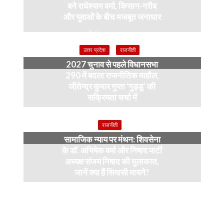
बने राधेश्याम वर्मा, किसान-गरीब
और युवाओं के बीच मजबूत जनाधार
2 weeks ago
उत्तर प्रदेश
राजनीती
2027 चुनाव से पहले विधानसभा
290 में बदला राजनीतिक माहौल,
जीतेन्द्र कुमार गुप्ता ‘गुड्डू’ की
सक्रियता चर्चा में
4 months ago
राजनीती
सामाजिक न्याय पर मंथन: शिवसेना
के डॉ. अभिषेक वर्मा और निषाद पार्टी
अध्यक्ष संजय निषाद की मुलाकात,
जानें क्या हैं सियासी मायने?
12 months ago