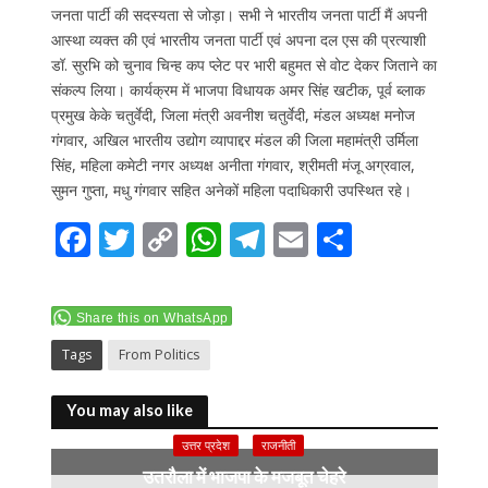
जनता पार्टी की सदस्यता से जोड़ा। सभी ने भारतीय जनता पार्टी मैं अपनी
आस्था व्यक्त की एवं भारतीय जनता पार्टी एवं अपना दल एस की प्रत्याशी
डॉ. सुरभि को चुनाव चिन्ह कप प्लेट पर भारी बहुमत से वोट देकर जिताने का
संकल्प लिया। कार्यक्रम में भाजपा विधायक अमर सिंह खटीक, पूर्व ब्लाक
प्रमुख केके चतुर्वेदी, जिला मंत्री अवनीश चतुर्वेदी, मंडल अध्यक्ष मनोज
गंगवार, अखिल भारतीय उद्योग व्यापाद्दर मंडल की जिला महामंत्री उर्मिला
सिंह, महिला कमेटी नगर अध्यक्ष अनीता गंगवार, श्रीमती मंजू अग्रवाल,
सुमन गुप्ता, मधु गंगवार सहित अनेकों महिला पदाधिकारी उपस्थित रहे।
F
T
C
W
T
E
S
ac
w
o
h
el
m
h
e
itt
p
at
e
ai
ar
Share this on WhatsApp
b
er
y
s
gr
l
e
Tags
From Politics
o
Li
A
a
o
n
p
m
You may also like
k
k
p
उत्तर प्रदेश
राजनीती
उतरौला में भाजपा के मजबूत चेहरे