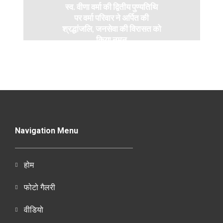
स्व. वीणा वर्मा की द्वितीय पुण्यतिथि
पर वर्मा परिवार ने अर्पित की
श्रद्धांजलि, जनसेवा की विरासत को
किया नमन
Navigation Menu
होम
फोटो गैलरी
वीडियो