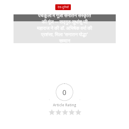
9 months ago
देश-दुनियाँ
पंचकूला में गूंजी सनातन संस्कृति
की गूंज — सद्गुरु सुधांशु जी
महाराज ने की डॉ. अभिषेक वर्मा की
प्रशंसा, मिला ‘सनातन योद्धा’
सम्मान
9 months ago
0
Article Rating