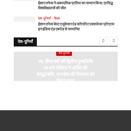
ईशान तनेजा ने अकादमिक प्रतिभा का सम्मान किया: प्रसिद्ध
विश्वविद्यालयों की जीत
देश-दुनियाँ
•
शिक्षा
ईशान तनेजा बेस्ट एजुकेशन एंड कॉरपोरेट एक्सपोजर प्रोग्राम
इन इंडिया एंड एबरोड से सम्मानित
देश-दुनियाँ
देश-दुनियाँ
स्व. वीणा वर्मा की द्वितीय पुण्यतिथि
पर वर्मा परिवार ने अर्पित की
श्रद्धांजलि, जनसेवा की विरासत को
किया नमन