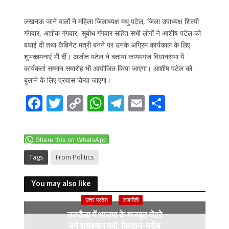
लखनऊ जाने वालों ने महिला जिलाध्यक्ष मधु पटेल, जिला उपाध्यक्ष शिल्पी
गंगवार, अशोक गंगवार, सुबोध गंगवार सहित सभी लोगों ने आशीष पटेल को
बधाई दी तथा कैबिनेट मंत्री बनने पर उनके अग्रिम कार्यकाल के लिए
शुभकामनाएं भी दीं। अजीत पटेल ने बताया कायमगंज विधानसभा में
कार्यकर्ता सम्मान समारोह भी आयोजित किया जाएगा। आशीष पटेल को
बुलाने के लिए प्रयास किया जाएगा।
F
T
C
W
T
E
S
ac
w
o
h
el
m
h
e
itt
p
at
e
ai
ar
Share this on WhatsApp
b
er
y
s
gr
l
e
Tags
From Politics
o
Li
A
a
o
n
p
m
You may also like
k
k
p
उत्तर प्रदेश
राजनीती
उतरौला में भाजपा के मजबूत चेहरे
बने राधेश्याम वर्मा, किसान-गरीब