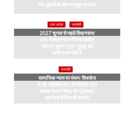
और युवाओं के बीच मजबूत जनाधार
2 weeks ago
उत्तर प्रदेश
राजनीती
2027 चुनाव से पहले विधानसभा
290 में बदला राजनीतिक माहौल,
जीतेन्द्र कुमार गुप्ता ‘गुड्डू’ की
सक्रियता चर्चा में
4 months ago
राजनीती
सामाजिक न्याय पर मंथन: शिवसेना
के डॉ. अभिषेक वर्मा और निषाद पार्टी
अध्यक्ष संजय निषाद की मुलाकात,
जानें क्या हैं सियासी मायने?
12 months ago