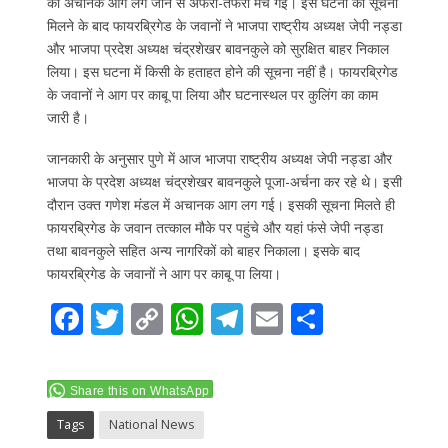
को अचानक आग लग जाने से अफरा-तफरी मच गई। इस घटना की सूचना
मिलने के बाद फायरब्रिगेड के जवानों ने भाजपा राष्ट्रीय अध्यक्ष जेपी नड्डा
और भाजपा प्रदेश अध्यक्ष चंद्रशेखर बावनकुले को सुरक्षित बाहर निकाल
लिया। इस घटना में किसी के हताहत होने की सूचना नहीं है। फायरब्रिगेड
के जवानों ने आग पर काबू पा लिया और घटनास्थल पर कुलिंग का काम
जारी है।
जानकारी के अनुसार पुणे में आज भाजपा राष्ट्रीय अध्यक्ष जेपी नड्डा और
भाजपा के प्रदेश अध्यक्ष चंद्रशेखर बावनकुले पूजा-अर्चना कर रहे थे। इसी
दौरान उक्त गणेश मंडल में अचानक आग लग गई। इसकी सूचना मिलते ही
फायरब्रिगेड के जवान तत्काल मौके पर पहुंचे और यहां फंसे जेपी नड्डा
तथा बावनकुले सहित अन्य नागरिकों को बाहर निकाला। इसके बाद
फायरब्रिगेड के जवानों ने आग पर काबू पा लिया।
F
T
C
W
T
E
S
ac
w
o
h
el
m
h
e
itt
p
at
e
ai
ar
Share this on WhatsApp
b
er
y
s
gr
l
e
Tags
National News
o
Li
A
a