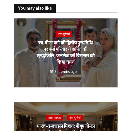
o
n
p
m
You may also like
k
k
p
देश-दुनियाँ
स्व. वीणा वर्मा की द्वितीय पुण्यतिथि
पर वर्मा परिवार ने अर्पित की
श्रद्धांजलि, जनसेवा की विरासत को
किया नमन
6 months ago
उत्तर प्रदेश
देश-दुनियाँ
भारत–इज़राइल मिशन: पीयूष गोयल