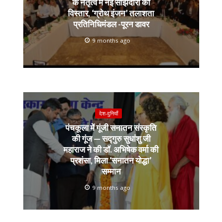
के नेतृत्व में नई साझेदारी का
विस्तार, ‘ग्रोथ इंजन’ तलाशता
प्रतिनिधिमंडल -पूरन डावर
9 months ago
देश-दुनियाँ
पंचकूला में गूंजी सनातन संस्कृति
की गूंज — सद्गुरु सुधांशु जी
महाराज ने की डॉ. अभिषेक वर्मा की
प्रशंसा, मिला ‘सनातन योद्धा’
सम्मान
9 months ago