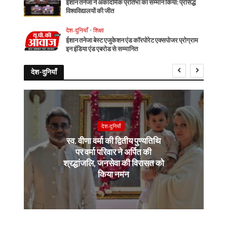
ईशान तनेजा ने अकादमिक प्रतिभा का सम्मान किया: प्रसिद्ध
विश्वविद्यालयों की जीत
देश-दुनियाँ
•
शिक्षा
ईशान तनेजा बेस्ट एजुकेशन एंड कॉरपोरेट एक्सपोजर प्रोग्राम
इन इंडिया एंड एबरोड से सम्मानित
देश-दुनियाँ
देश-दुनियाँ
स्व. वीणा वर्मा की द्वितीय पुण्यतिथि
पर वर्मा परिवार ने अर्पित की
श्रद्धांजलि, जनसेवा की विरासत को
किया नमन