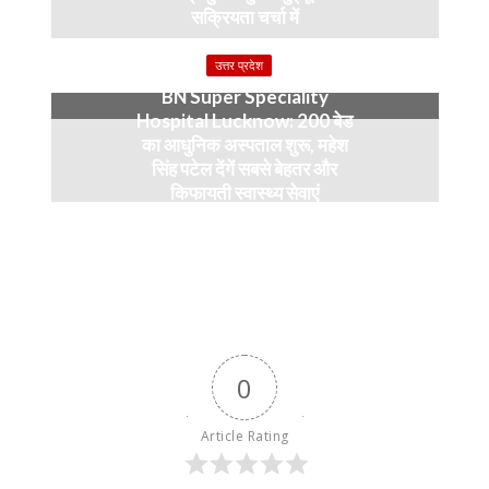
सक्रियता चर्चा में
4 months ago
उत्तर प्रदेश
BN Super Speciality
Hospital Lucknow: 200 बेड
का आधुनिक अस्पताल शुरू, महेश
सिंह पटेल देंगें सबसे बेहतर और
किफायती स्वास्थ्य सेवाएं
5 months ago
0
Article Rating