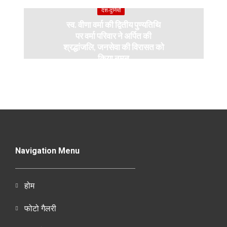
देश-दुनियाँ
स्व. वीणा वर्मा की द्वितीय पुण्यतिथि
पर वर्मा परिवार ने अर्पित की
श्रद्धांजलि, जनसेवा की विरासत को
किया नमन
Navigation Menu
होम
फोटो गैलरी