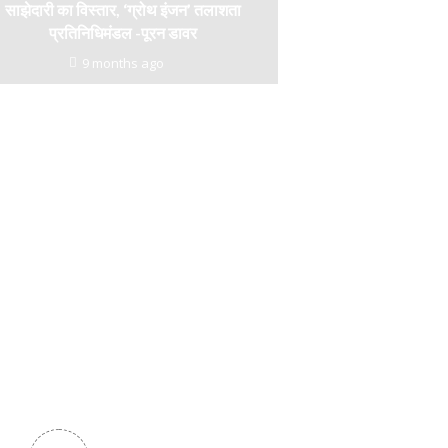
साझेदारी का विस्तार, ‘ग्रोथ इंजन’ तलाशता
प्रतिनिधिमंडल -पूरन डावर
9 months ago