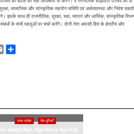
ी परिषद की बैठक की सह-अध्यक्षता भी करेंगे। वे रणनीतिक साझेदारी परिषद की दो
 सुरक्षा, सामाजिक और सांस्कृतिक सहयोग समिति एवं अर्थव्यवस्था और निवेश सहय
ंगे। इसके साथ ही राजनीतिक, सुरक्षा, रक्षा, व्यापार और आर्थिक, सांस्कृतिक विभा
षीय संबंधों के सभी पहलुओं पर चर्चा करेंगे। दोनों नेता आपसी हित के क्षेत्रीय और
E
S
m
h
ai
ar
r
l
e
m
उत्तर प्रदेश
देश-दुनियाँ
रत–इज़राइल मिशन: पीयूष गोयल के नेतृत्व में नई