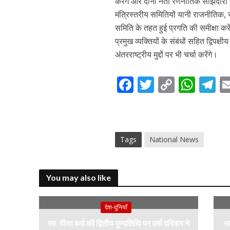
करेंगे और दोनों नेता रणनीतिक साझेदार
मंत्रिस्तरीय समितियों यानी राजनीतिक,
समिति के तहत हुई प्रगति की समीक्षा करे
प्रमुख व्यक्तियों के संबंधों सहित द्विपक्
अंतरराष्ट्रीय मुद्दों पर भी चर्चा करेंगे।
F
T
C
W
T
ac
w
o
h
el
e
itt
p
at
e
b
er
y
s
g
Tags
National News
o
Li
A
a
o
n
p
k
k
p
You may also like
देश-दुनियाँ
स्व. वीणा वर्मा की द्वितीय पुण्यतिथि पर वर्मा परिवार ने
भा