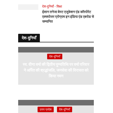
देश-दुनियाँ
•
शिक्षा
ईशान तनेजा बेस्ट एजुकेशन एंड कॉरपोरेट
एक्सपोजर प्रोग्राम इन इंडिया एंड एबरोड से
सम्मानित
देश-दुनियाँ
देश-दुनियाँ
स्व. वीणा वर्मा की द्वितीय पुण्यतिथि पर वर्मा परिवार
ने अर्पित की श्रद्धांजलि, जनसेवा की विरासत को
किया नमन
उत्तर प्रदेश
देश-दुनियाँ