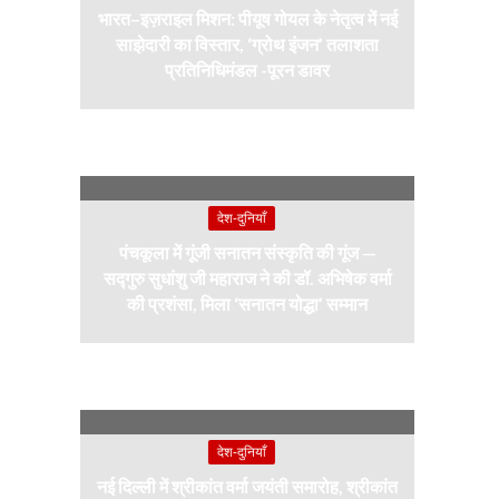
भारत–इज़राइल मिशन: पीयूष गोयल के नेतृत्व में नई
साझेदारी का विस्तार, ‘ग्रोथ इंजन’ तलाशता
प्रतिनिधिमंडल -पूरन डावर
देश-दुनियाँ
पंचकूला में गूंजी सनातन संस्कृति की गूंज —
सद्गुरु सुधांशु जी महाराज ने की डॉ. अभिषेक वर्मा
की प्रशंसा, मिला ‘सनातन योद्धा’ सम्मान
देश-दुनियाँ
नई दिल्ली में श्रीकांत वर्मा जयंती समारोह, श्रीकांत