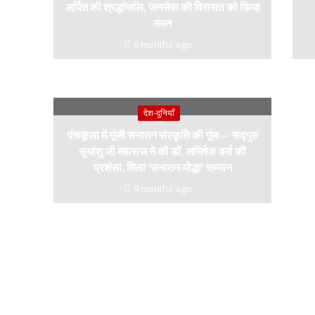
अर्पित की श्रद्धांजलि, जनसेवा की विरासत को किया
नमन
6 months ago
देश-दुनियाँ
पंचकूला में गूंजी सनातन संस्कृति की गूंज — सद्गुरु
सुधांशु जी महाराज ने की डॉ. अभिषेक वर्मा की
प्रशंसा, मिला ‘सनातन योद्धा’ सम्मान
9 months ago