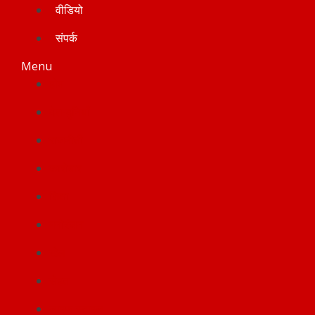
वीडियो
संपर्क
Menu
होम
देश-दुनियाँ
राजनीती
कारोबार
शिक्षा
मनोरंजन
खेल
सेहत
लाइफ स्टाइल