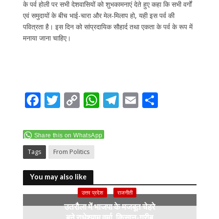
के पर्व होली पर सभी देशवासियों को शुभकामनाएं देते हुए कहा कि सभी वर्गों
एवं समुदायों के बीच भाई-चारा और मेल-मिलाप हो, यही इस पर्व की
पवित्रता है। इस दिन को सांप्रदायिक सौहार्द तथा एकता के पर्व के रूप में
मनाया जाना चाहिए।
F
T
C
W
T
E
S
ac
w
o
h
el
m
h
e
itt
p
at
e
ai
ar
Share this on WhatsApp
b
er
y
s
gr
l
e
Tags
From Politics
o
Li
A
a
o
n
p
m
You may also like
k
k
p
उत्तर प्रदेश
राजनीती
उतरौला में भाजपा के मजबूत चेहरे
बने राधेश्याम वर्मा, किसान-गरीब