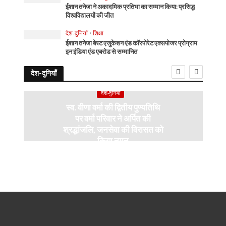
ईशान तनेजा ने अकादमिक प्रतिभा का सम्मान किया: प्रसिद्ध
विश्वविद्यालयों की जीत
देश-दुनियाँ
•
शिक्षा
ईशान तनेजा बेस्ट एजुकेशन एंड कॉरपोरेट एक्सपोजर प्रोग्राम
इन इंडिया एंड एबरोड से सम्मानित
देश-दुनियाँ
देश-दुनियाँ
स्व. वीणा वर्मा की द्वितीय पुण्यतिथि
पर वर्मा परिवार ने अर्पित की
श्रद्धांजलि, जनसेवा की विरासत को
किया नमन