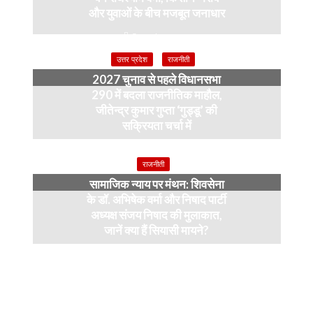
और युवाओं के बीच मजबूत जनाधार
3 weeks ago
उत्तर प्रदेश
राजनीती
2027 चुनाव से पहले विधानसभा
290 में बदला राजनीतिक माहौल,
जीतेन्द्र कुमार गुप्ता ‘गुड्डू’ की
सक्रियता चर्चा में
4 months ago
राजनीती
सामाजिक न्याय पर मंथन: शिवसेना
के डॉ. अभिषेक वर्मा और निषाद पार्टी
अध्यक्ष संजय निषाद की मुलाकात,
जानें क्या हैं सियासी मायने?
12 months ago