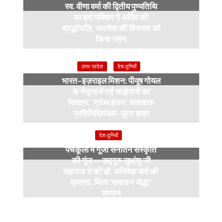
स्व. वीणा वर्मा की द्वितीय पुण्यतिथि
पर वर्मा परिवार ने अर्पित की
श्रद्धांजलि, जनसेवा की विरासत को
किया नमन
6 months ago
उत्तर प्रदेश
देश-दुनियाँ
भारत–इज़राइल मिशन: पीयूष गोयल
के नेतृत्व में नई साझेदारी का
विस्तार, ‘ग्रोथ इंजन’ तलाशता
प्रतिनिधिमंडल -पूरन डावर
9 months ago
देश-दुनियाँ
पंचकूला में गूंजी सनातन संस्कृति
की गूंज — सद्गुरु सुधांशु जी
महाराज ने की डॉ. अभिषेक वर्मा की
प्रशंसा, मिला ‘सनातन योद्धा’
सम्मान
9 months ago