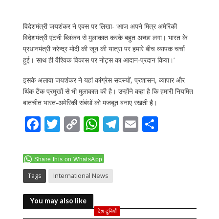
विदेशमंत्री जयशंकर ने एक्स पर लिखा- ‘आज अपने मित्र अमेरिकी
विदेशमंत्री एंटनी ब्लिंकन से मुलाकात करके बहुत अच्छा लगा। भारत के
प्रधानमंत्री नरेन्द्र मोदी की जून की यात्रा पर हमारे बीच व्यापक चर्चा
हुई। साथ ही वैश्विक विकास पर नोट्स का आदान-प्रदान किया।’
इसके अलावा जयशंकर ने यहां कांग्रेस सदस्यों, प्रशासन, व्यापार और
थिंक टैंक प्रमुखों से भी मुलाकात की है। उन्होंने कहा है कि हमारी नियमित
बातचीत भारत-अमेरिकी संबंधों को मजबूत बनाए रखती है।
F
T
C
W
T
E
S
ac
w
o
h
el
m
h
e
itt
p
at
e
ai
ar
Share this on WhatsApp
b
er
y
s
gr
l
e
Tags
International News
o
Li
A
a
o
n
p
m
You may also like
k
k
p
देश-दुनियाँ