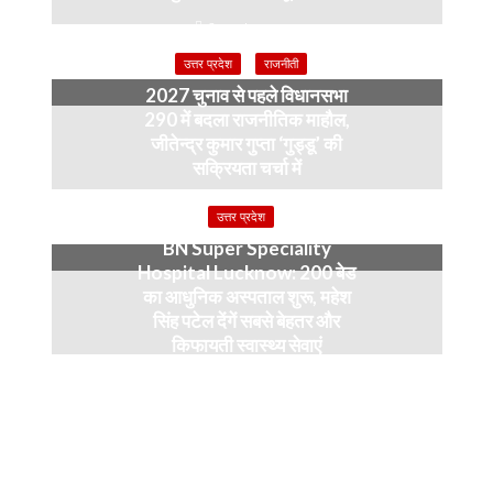
2 weeks ago
उत्तर प्रदेश
राजनीती
2027 चुनाव से पहले विधानसभा
290 में बदला राजनीतिक माहौल,
जीतेन्द्र कुमार गुप्ता ‘गुड्डू’ की
सक्रियता चर्चा में
4 months ago
उत्तर प्रदेश
BN Super Speciality
Hospital Lucknow: 200 बेड
का आधुनिक अस्पताल शुरू, महेश
सिंह पटेल देंगें सबसे बेहतर और
किफायती स्वास्थ्य सेवाएं
5 months ago