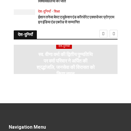
विश्वविद्यालयों की जीत
देश-दुनियाँ
•
शिक्षा
ईशान तनेजा बेस्ट एजुकेशन एंड कॉरपोरेट एक्सपोजर प्रोग्राम
इन इंडिया एंड एबरोड से सम्मानित
देश-दुनियाँ
देश-दुनियाँ
स्व. वीणा वर्मा की द्वितीय पुण्यतिथि
पर वर्मा परिवार ने अर्पित की
श्रद्धांजलि, जनसेवा की विरासत को
किया नमन
Navigation Menu