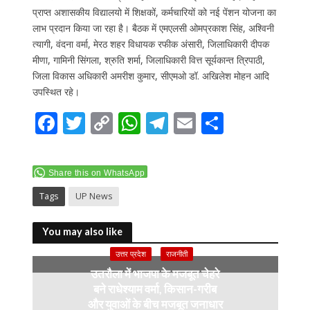
प्राप्त अशासकीय विद्यालयो में शिक्षकों, कर्मचारियों को नई पेंशन योजना का
लाभ प्रदान किया जा रहा है। बैठक में एमएलसी ओमप्रकाश सिंह, अश्विनी
त्यागी, वंदना वर्मा, मेरठ शहर विधायक रफीक अंसारी, जिलाधिकारी दीपक
मीणा, गामिनी सिंगला, श्रुति शर्मा, जिलाधिकारी वित्त सूर्यकान्त त्रिपाठी,
जिला विकास अधिकारी अमरीश कुमार, सीएमओ डॉ. अखिलेश मोहन आदि
उपस्थित रहे।
F
T
C
W
T
E
S
ac
w
o
h
el
m
h
e
itt
p
at
e
ai
ar
Share this on WhatsApp
b
er
y
s
gr
l
e
Tags
UP News
o
Li
A
a
o
n
p
m
You may also like
k
k
p
उत्तर प्रदेश
राजनीती
उतरौला में भाजपा के मजबूत चेहरे
बने राधेश्याम वर्मा, किसान-गरीब
और युवाओं के बीच मजबूत जनाधार