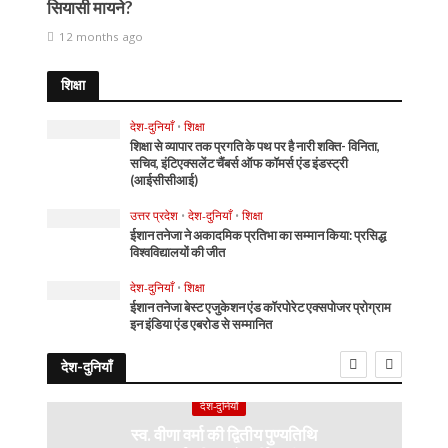
सियासी मायने?
12 months ago
शिक्षा
देश-दुनियाँ
•
शिक्षा
शिक्षा से व्यापार तक प्रगति के पथ पर है नारी शक्ति- विनिता,
सचिव, इंटिएक्सलेंट चैंबर्स ऑफ कॉमर्स एंड इंडस्ट्री
(आईसीसीआई)
उत्तर प्रदेश
•
देश-दुनियाँ
•
शिक्षा
ईशान तनेजा ने अकादमिक प्रतिभा का सम्मान किया: प्रसिद्ध
विश्वविद्यालयों की जीत
देश-दुनियाँ
•
शिक्षा
ईशान तनेजा बेस्ट एजुकेशन एंड कॉरपोरेट एक्सपोजर प्रोग्राम
इन इंडिया एंड एबरोड से सम्मानित
देश-दुनियाँ
देश-दुनियाँ
स्व. वीणा वर्मा की द्वितीय पुण्यतिथि