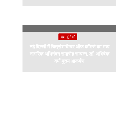
देश-दुनियाँ
नई दिल्ली में चित्रांश चैम्बर ऑफ कॉमर्स का भव्य
नागरिक अभिनंदन समारोह सम्पन्न, डॉ. अभिषेक
वर्मा मुख्य आकर्षण