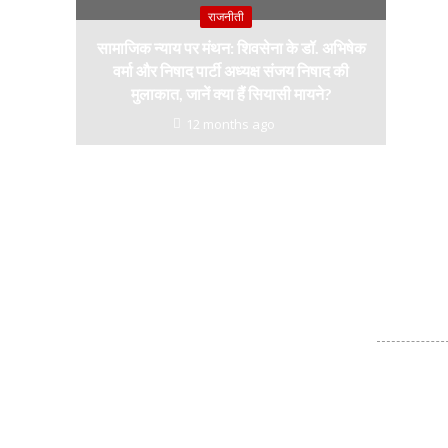
राजनीती
सामाजिक न्याय पर मंथन: शिवसेना के डॉ. अभिषेक
वर्मा और निषाद पार्टी अध्यक्ष संजय निषाद की
मुलाकात, जानें क्या हैं सियासी मायने?
12 months ago