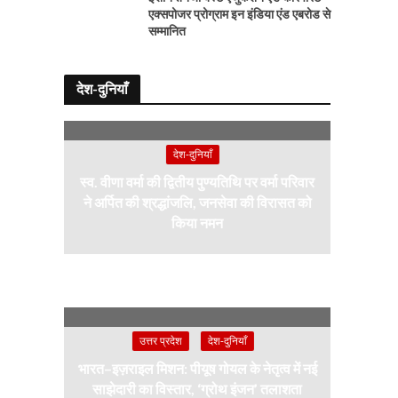
एक्सपोजर प्रोग्राम इन इंडिया एंड एबरोड से
सम्मानित
देश-दुनियाँ
देश-दुनियाँ
स्व. वीणा वर्मा की द्वितीय पुण्यतिथि पर वर्मा परिवार
ने अर्पित की श्रद्धांजलि, जनसेवा की विरासत को
किया नमन
उत्तर प्रदेश
देश-दुनियाँ
भारत–इज़राइल मिशन: पीयूष गोयल के नेतृत्व में नई
साझेदारी का विस्तार, ‘ग्रोथ इंजन’ तलाशता