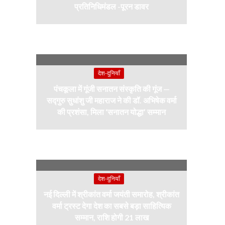
प्रतिनिधिमंडल -पूरन डावर
देश-दुनियाँ
पंचकूला में गूंजी सनातन संस्कृति की गूंज —
सद्गुरु सुधांशु जी महाराज ने की डॉ. अभिषेक वर्मा
की प्रशंसा, मिला ‘सनातन योद्धा’ सम्मान
देश-दुनियाँ
नई दिल्ली में श्रीकांत वर्मा जयंती समारोह, श्रीकांत
वर्मा ट्रस्ट देगा देश का सबसे बड़ा साहित्यिक
सम्मान, राशि होगी 21 लाख