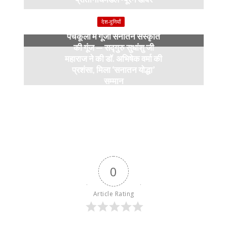
9 months ago
देश-दुनियाँ
पंचकूला में गूंजी सनातन संस्कृति
की गूंज — सद्गुरु सुधांशु जी
महाराज ने की डॉ. अभिषेक वर्मा की
प्रशंसा, मिला ‘सनातन योद्धा’
सम्मान
9 months ago
0
Article Rating