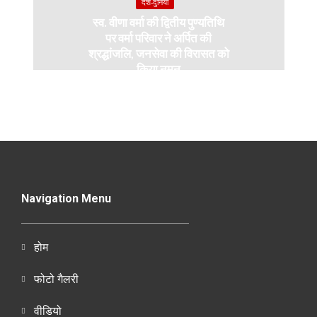
देश-दुनियाँ
स्व. वीणा वर्मा की द्वितीय पुण्यतिथि
पर वर्मा परिवार ने अर्पित की
श्रद्धांजलि, जनसेवा की विरासत को
किया नमन
Navigation Menu
होम
फोटो गैलरी
वीडियो