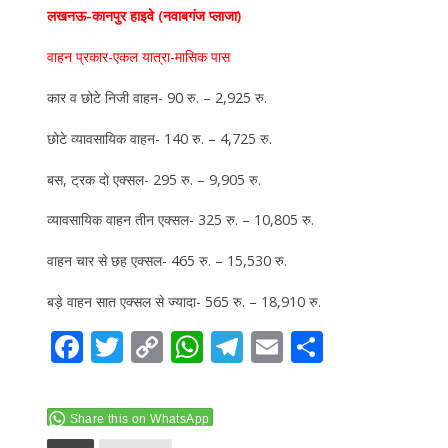
लखनऊ-कानपुर हाइवे (नवाबगंज प्लाजा)
वाहन प्रकार-एकल यात्रा-मासिक पास
कार व छोटे निजी वाहन- 90 रु. – 2,925 रु.
छोटे व्यावसायिक वाहन- 140 रु. – 4,725 रु.
बस, ट्रक दो एक्सल- 295 रु. – 9,905 रु.
व्यावसायिक वाहन तीन एक्सल- 325 रु. – 10,805 रु.
वाहन चार से छह एक्सल- 465 रु. – 15,530 रु.
बड़े वाहन सात एक्सल से ज्यादा- 565 रु. – 18,910 रु.
F
T
C
W
T
E
S
ac
w
o
h
el
m
h
e
itt
p
at
e
ai
ar
Share this on WhatsApp
b
er
y
s
gr
l
e