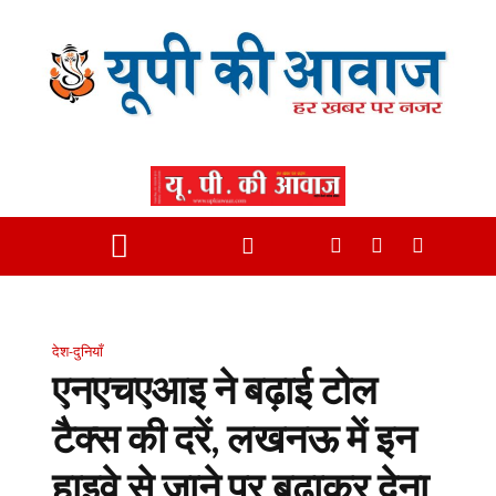
देश-दुनियाँ
एनएचएआइ ने बढ़ाई टोल
टैक्‍स की दरें, लखनऊ में इन
हाइवे से जाने पर बढ़ाकर देना