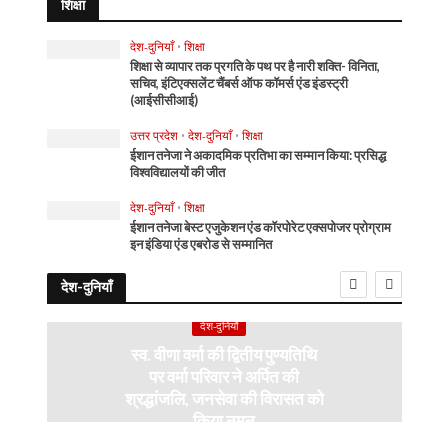
शिक्षा
देश-दुनियाँ
•
शिक्षा
शिक्षा से व्यापार तक प्रगति के पथ पर है नारी शक्ति- विनिता,
सचिव, इंटिएक्सलेंट चैंबर्स ऑफ कॉमर्स एंड इंडस्ट्री
(आईसीसीआई)
उत्तर प्रदेश
•
देश-दुनियाँ
•
शिक्षा
ईशान तनेजा ने अकादमिक प्रतिभा का सम्मान किया: प्रसिद्ध
विश्वविद्यालयों की जीत
देश-दुनियाँ
•
शिक्षा
ईशान तनेजा बेस्ट एजुकेशन एंड कॉरपोरेट एक्सपोजर प्रोग्राम
इन इंडिया एंड एबरोड से सम्मानित
देश-दुनियाँ
देश-दुनियाँ
स्व. वीणा वर्मा की द्वितीय पुण्यतिथि
पर वर्मा परिवार ने अर्पित की
श्रद्धांजलि, जनसेवा की विरासत को
किया नमन