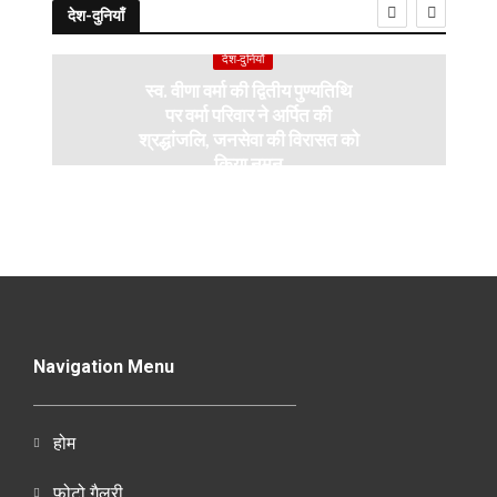
देश-दुनियाँ
देश-दुनियाँ
स्व. वीणा वर्मा की द्वितीय पुण्यतिथि
पर वर्मा परिवार ने अर्पित की
श्रद्धांजलि, जनसेवा की विरासत को
किया नमन
Navigation Menu
होम
फोटो गैलरी