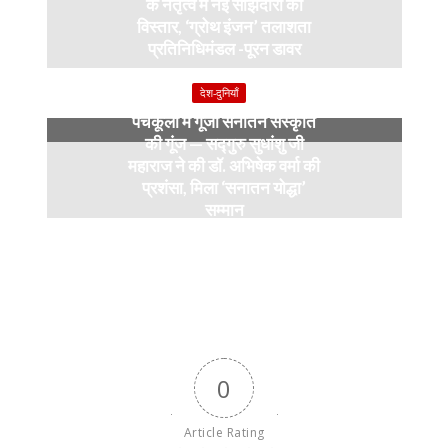
के नेतृत्व में नई साझेदारी का
विस्तार, ‘ग्रोथ इंजन’ तलाशता
प्रतिनिधिमंडल -पूरन डावर
9 months ago
देश-दुनियाँ
पंचकूला में गूंजी सनातन संस्कृति
की गूंज — सद्गुरु सुधांशु जी
महाराज ने की डॉ. अभिषेक वर्मा की
प्रशंसा, मिला ‘सनातन योद्धा’
सम्मान
9 months ago
0
Article Rating