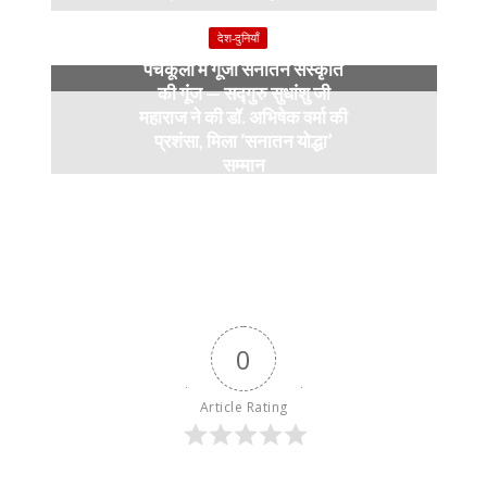
9 months ago
देश-दुनियाँ
पंचकूला में गूंजी सनातन संस्कृति
की गूंज — सद्गुरु सुधांशु जी
महाराज ने की डॉ. अभिषेक वर्मा की
प्रशंसा, मिला ‘सनातन योद्धा’
सम्मान
9 months ago
0
Article Rating