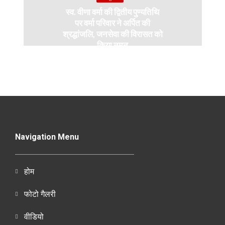
स्व. वीणा वर्मा की द्वितीय पुण्यतिथि
पर वर्मा परिवार ने अर्पित की
श्रद्धांजलि, जनसेवा की विरासत को
किया नमन
Navigation Menu
होम
फोटो गैलरी
वीडियो